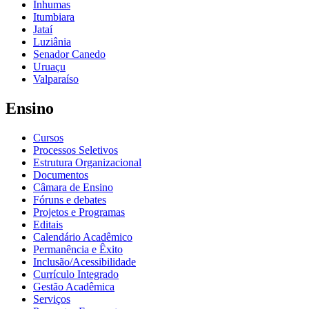
Inhumas
Itumbiara
Jataí
Luziânia
Senador Canedo
Uruaçu
Valparaíso
Ensino
Cursos
Processos Seletivos
Estrutura Organizacional
Documentos
Câmara de Ensino
Fóruns e debates
Projetos e Programas
Editais
Calendário Acadêmico
Permanência e Êxito
Inclusão/Acessibilidade
Currículo Integrado
Gestão Acadêmica
Serviços