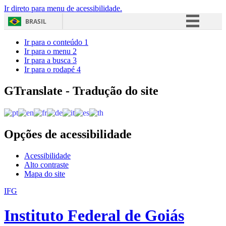
Ir direto para menu de acessibilidade.
BRASIL
Simplifique!
Ir para o conteúdo
1
Ir para o menu
2
Comunica BR
Ir para a busca
3
Ir para o rodapé
4
Participe
Acesso à informação
GTranslate - Tradução do site
Legislação
Canais
Opções de acessibilidade
Acessibilidade
Alto contraste
Mapa do site
IFG
Instituto Federal de Goiás