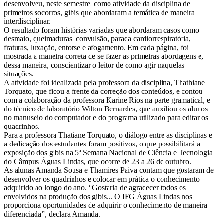
desenvolveu, neste semestre, como atividade da disciplina de
primeiros socorros, gibis que abordaram a temática de maneira
interdisciplinar.
O resultado foram histórias variadas que abordaram casos como
desmaio, queimaduras, convulsão, parada cardiorrespiratória,
fraturas, luxação, entorse e afogamento. Em cada página, foi
mostrada a maneira correta de se fazer as primeiras abordagens e,
dessa maneira, conscientizar o leitor de como agir naquelas
situações.
A atividade foi idealizada pela professora da disciplina, Thathiane
Torquato, que ficou a frente da correção dos conteúdos, e contou
com a colaboração da professora Karine Rios na parte gramatical, e
do técnico de laboratório Wilton Bernardes, que auxiliou os alunos
no manuseio do computador e do programa utilizado para editar os
quadrinhos.
Para a professora Thatiane Torquato, o diálogo entre as disciplinas e
a dedicação dos estudantes foram positivos, o que possibilitará a
exposição dos gibis na 5ª Semana Nacional de Ciência e Tecnologia
do Câmpus Águas Lindas, que ocorre de 23 a 26 de outubro.
As alunas Amanda Sousa e Thamires Paiva contam que gostaram de
desenvolver os quadrinhos e colocar em prática o conhecimento
adquirido ao longo do ano. “Gostaria de agradecer todos os
envolvidos na produção dos gibis... O IFG Águas Lindas nos
proporciona oportunidades de adquirir o conhecimento de maneira
diferenciada”, declara Amanda.