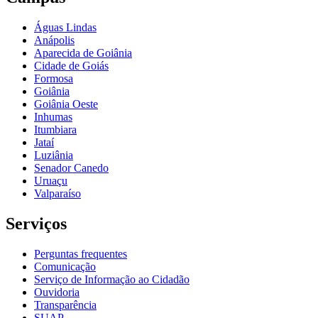
Águas Lindas
Anápolis
Aparecida de Goiânia
Cidade de Goiás
Formosa
Goiânia
Goiânia Oeste
Inhumas
Itumbiara
Jataí
Luziânia
Senador Canedo
Uruaçu
Valparaíso
Serviços
Perguntas frequentes
Comunicação
Serviço de Informação ao Cidadão
Ouvidoria
Transparência
SUAP