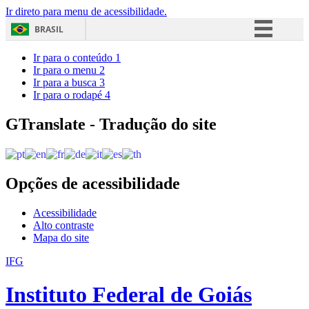
Ir direto para menu de acessibilidade.
BRASIL
Simplifique!
Ir para o conteúdo
1
Ir para o menu
2
Comunica BR
Ir para a busca
3
Ir para o rodapé
4
Participe
Acesso à informação
GTranslate - Tradução do site
Legislação
Canais
Opções de acessibilidade
Acessibilidade
Alto contraste
Mapa do site
IFG
Instituto Federal de Goiás