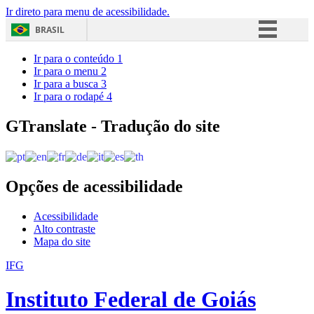
Ir direto para menu de acessibilidade.
BRASIL
Simplifique!
Ir para o conteúdo
1
Ir para o menu
2
Comunica BR
Ir para a busca
3
Ir para o rodapé
4
Participe
Acesso à informação
GTranslate - Tradução do site
Legislação
Canais
Opções de acessibilidade
Acessibilidade
Alto contraste
Mapa do site
IFG
Instituto Federal de Goiás