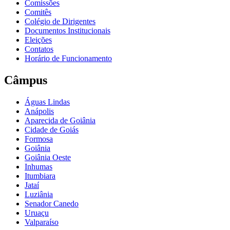
Comissões
Comitês
Colégio de Dirigentes
Documentos Institucionais
Eleições
Contatos
Horário de Funcionamento
Câmpus
Águas Lindas
Anápolis
Aparecida de Goiânia
Cidade de Goiás
Formosa
Goiânia
Goiânia Oeste
Inhumas
Itumbiara
Jataí
Luziânia
Senador Canedo
Uruaçu
Valparaíso