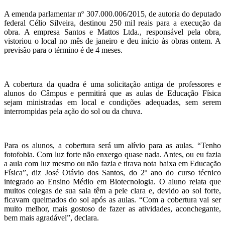
A emenda parlamentar nº 307.000.006/2015, de autoria do deputado
federal Célio Silveira, destinou 250 mil reais para a execução da
obra. A empresa Santos e Mattos Ltda., responsável pela obra,
vistoriou o local no mês de janeiro e deu início às obras ontem. A
previsão para o término é de 4 meses.
A cobertura da quadra é uma solicitação antiga de professores e
alunos do Câmpus e permitirá que as aulas de Educação Física
sejam ministradas em local e condições adequadas, sem serem
interrompidas pela ação do sol ou da chuva.
Para os alunos, a cobertura será um alívio para as aulas. “Tenho
fotofobia. Com luz forte não enxergo quase nada. Antes, ou eu fazia
a aula com luz mesmo ou não fazia e tirava nota baixa em Educação
Física”, diz José Otávio dos Santos, do 2º ano do curso técnico
integrado ao Ensino Médio em Biotecnologia. O aluno relata que
muitos colegas de sua sala têm a pele clara e, devido ao sol forte,
ficavam queimados do sol após as aulas. “Com a cobertura vai ser
muito melhor, mais gostoso de fazer as atividades, aconchegante,
bem mais agradável”, declara.