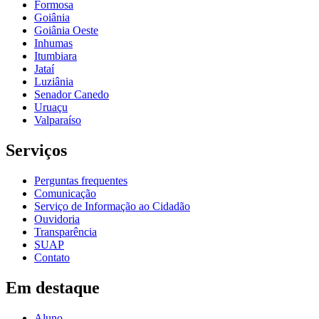
Formosa
Goiânia
Goiânia Oeste
Inhumas
Itumbiara
Jataí
Luziânia
Senador Canedo
Uruaçu
Valparaíso
Serviços
Perguntas frequentes
Comunicação
Serviço de Informação ao Cidadão
Ouvidoria
Transparência
SUAP
Contato
Em destaque
Aluno