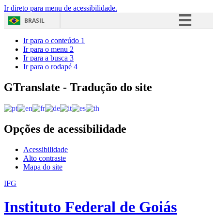
Ir direto para menu de acessibilidade.
BRASIL
Simplifique!
Ir para o conteúdo
1
Ir para o menu
2
Comunica BR
Ir para a busca
3
Ir para o rodapé
4
Participe
Acesso à informação
GTranslate - Tradução do site
Legislação
Canais
Opções de acessibilidade
Acessibilidade
Alto contraste
Mapa do site
IFG
Instituto Federal de Goiás