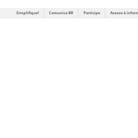
Simplifique!
Comunica BR
Participe
Acesso à infor