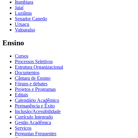
Itumbiara
Jataí
Luziânia
Senador Canedo
Uruaçu
Valparaíso
Ensino
Cursos
Processos Seletivos
Estrutura Organizacional
Documentos
Câmara de Ensino
Fóruns e debates
Projetos e Programas
Editais
Calendário Acadêmico
Permanência e Êxito
Inclusão/Acessibilidade
Currículo Integrado
Gestão Acadêmica
Serviços
Perguntas Frequentes