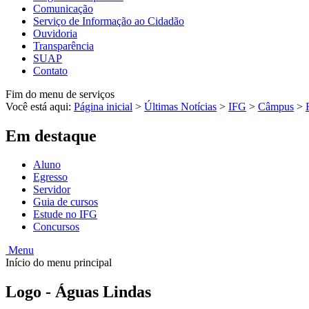
Comunicação
Serviço de Informação ao Cidadão
Ouvidoria
Transparência
SUAP
Contato
Fim do menu de serviços
Você está aqui:
Página inicial
>
Últimas Notícias
>
IFG
>
Câmpus
>
Em destaque
Aluno
Egresso
Servidor
Guia de cursos
Estude no IFG
Concursos
Menu
Início do menu principal
Logo - Águas Lindas