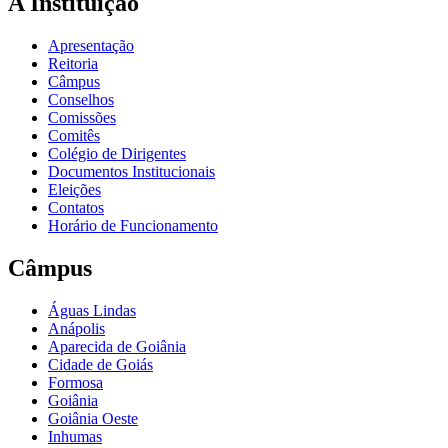
A Instituição
Apresentação
Reitoria
Câmpus
Conselhos
Comissões
Comitês
Colégio de Dirigentes
Documentos Institucionais
Eleições
Contatos
Horário de Funcionamento
Câmpus
Águas Lindas
Anápolis
Aparecida de Goiânia
Cidade de Goiás
Formosa
Goiânia
Goiânia Oeste
Inhumas