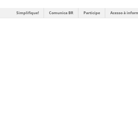
Simplifique!
Comunica BR
Participe
Acesso à infor