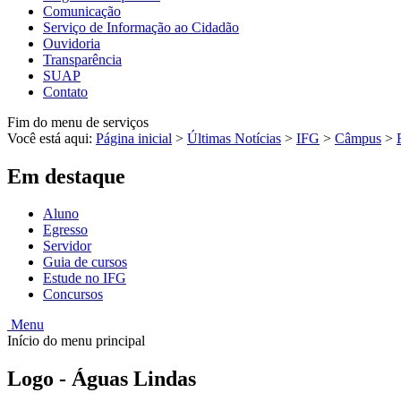
Comunicação
Serviço de Informação ao Cidadão
Ouvidoria
Transparência
SUAP
Contato
Fim do menu de serviços
Você está aqui:
Página inicial
>
Últimas Notícias
>
IFG
>
Câmpus
>
Em destaque
Aluno
Egresso
Servidor
Guia de cursos
Estude no IFG
Concursos
Menu
Início do menu principal
Logo - Águas Lindas