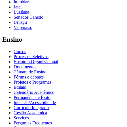
Itumbiara
Jataí
Luziânia
Senador Canedo
Uruaçu
Valparaíso
Ensino
Cursos
Processos Seletivos
Estrutura Organizacional
Documentos
Câmara de Ensino
Fóruns e debates
Projetos e Programas
Editais
Calendário Acadêmico
Permanência e Êxito
Inclusão/Acessibilidade
Currículo Integrado
Gestão Acadêmica
Serviços
Perguntas Frequentes