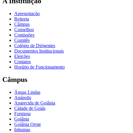
A Instituição
Apresentação
Reitoria
Câmpus
Conselhos
Comissões
Comitês
Colégio de Dirigentes
Documentos Institucionais
Eleições
Contatos
Horário de Funcionamento
Câmpus
Águas Lindas
Anápolis
Aparecida de Goiânia
Cidade de Goiás
Formosa
Goiânia
Goiânia Oeste
Inhumas