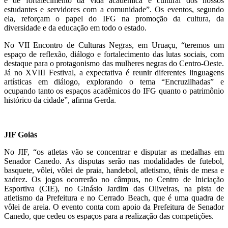
e de fortalecimento da vida acadêmica e cultural dos nossos
estudantes e servidores com a comunidade”. Os eventos, segundo
ela, reforçam o papel do IFG na promoção da cultura, da
diversidade e da educação em todo o estado.
No VII Encontro de Culturas Negras, em Uruaçu, “teremos um
espaço de reflexão, diálogo e fortalecimento das lutas sociais, com
destaque para o protagonismo das mulheres negras do Centro-Oeste.
Já no XVIII Festival, a expectativa é reunir diferentes linguagens
artísticas em diálogo, explorando o tema “Encruzilhadas” e
ocupando tanto os espaços acadêmicos do IFG quanto o patrimônio
histórico da cidade”, afirma Gerda.
JIF Goiás
No JIF, “os atletas vão se concentrar e disputar as medalhas em
Senador Canedo. As disputas serão nas modalidades de futebol,
basquete, vôlei, vôlei de praia, handebol, atletismo, tênis de mesa e
xadrez. Os jogos ocorrerão no câmpus, no Centro de Iniciação
Esportiva (CIE), no Ginásio Jardim das Oliveiras, na pista de
atletismo da Prefeitura e no Cerrado Beach, que é uma quadra de
vôlei de areia. O evento conta com apoio da Prefeitura de Senador
Canedo, que cedeu os espaços para a realização das competições.