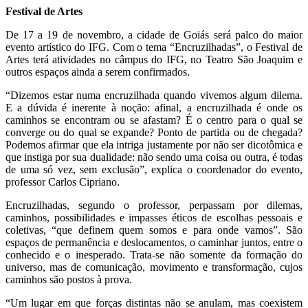
Festival de Artes
De 17 a 19 de novembro, a cidade de Goiás será palco do maior
evento artístico do IFG. Com o tema “Encruzilhadas”, o Festival de
Artes terá atividades no câmpus do IFG, no Teatro São Joaquim e
outros espaços ainda a serem confirmados.
“Dizemos estar numa encruzilhada quando vivemos algum dilema.
E a dúvida é inerente à noção: afinal, a encruzilhada é onde os
caminhos se encontram ou se afastam? É o centro para o qual se
converge ou do qual se expande? Ponto de partida ou de chegada?
Podemos afirmar que ela intriga justamente por não ser dicotômica e
que instiga por sua dualidade: não sendo uma coisa ou outra, é todas
de uma só vez, sem exclusão”, explica o coordenador do evento,
professor Carlos Cipriano.
Encruzilhadas, segundo o professor, perpassam por dilemas,
caminhos, possibilidades e impasses éticos de escolhas pessoais e
coletivas, “que definem quem somos e para onde vamos”. São
espaços de permanência e deslocamentos, o caminhar juntos, entre o
conhecido e o inesperado. Trata-se não somente da formação do
universo, mas de comunicação, movimento e transformação, cujos
caminhos são postos à prova.
“Um lugar em que forças distintas não se anulam, mas coexistem