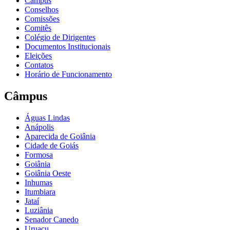
Câmpus
Conselhos
Comissões
Comitês
Colégio de Dirigentes
Documentos Institucionais
Eleições
Contatos
Horário de Funcionamento
Câmpus
Águas Lindas
Anápolis
Aparecida de Goiânia
Cidade de Goiás
Formosa
Goiânia
Goiânia Oeste
Inhumas
Itumbiara
Jataí
Luziânia
Senador Canedo
Uruaçu