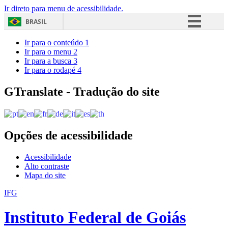
Ir direto para menu de acessibilidade.
BRASIL
Simplifique!
Ir para o conteúdo
1
Ir para o menu
2
Comunica BR
Ir para a busca
3
Ir para o rodapé
4
Participe
Acesso à informação
GTranslate - Tradução do site
Legislação
Canais
Opções de acessibilidade
Acessibilidade
Alto contraste
Mapa do site
IFG
Instituto Federal de Goiás