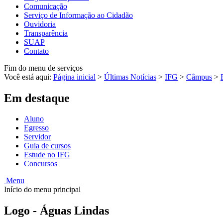
Comunicação
Serviço de Informação ao Cidadão
Ouvidoria
Transparência
SUAP
Contato
Fim do menu de serviços
Você está aqui:
Página inicial
>
Últimas Notícias
>
IFG
>
Câmpus
>
Em destaque
Aluno
Egresso
Servidor
Guia de cursos
Estude no IFG
Concursos
Menu
Início do menu principal
Logo - Águas Lindas