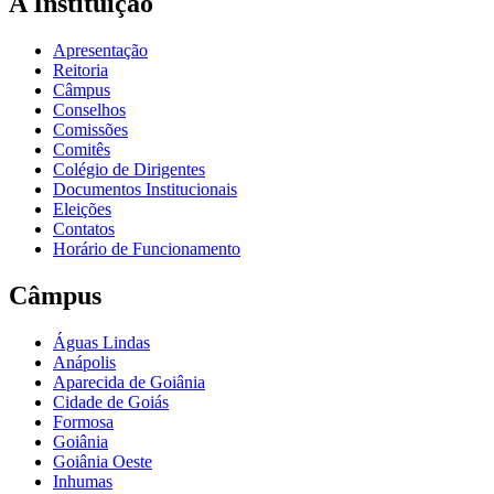
A Instituição
Apresentação
Reitoria
Câmpus
Conselhos
Comissões
Comitês
Colégio de Dirigentes
Documentos Institucionais
Eleições
Contatos
Horário de Funcionamento
Câmpus
Águas Lindas
Anápolis
Aparecida de Goiânia
Cidade de Goiás
Formosa
Goiânia
Goiânia Oeste
Inhumas