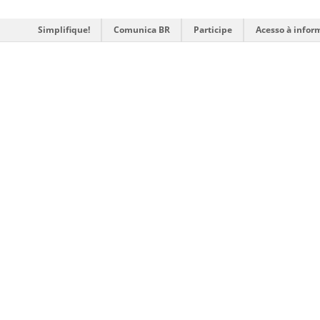
Simplifique!
Comunica BR
Participe
Acesso à infor