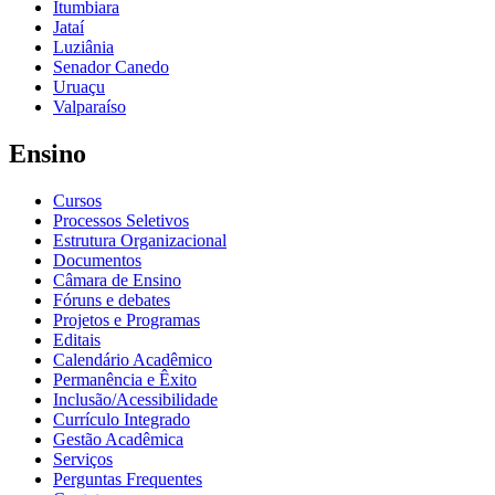
Itumbiara
Jataí
Luziânia
Senador Canedo
Uruaçu
Valparaíso
Ensino
Cursos
Processos Seletivos
Estrutura Organizacional
Documentos
Câmara de Ensino
Fóruns e debates
Projetos e Programas
Editais
Calendário Acadêmico
Permanência e Êxito
Inclusão/Acessibilidade
Currículo Integrado
Gestão Acadêmica
Serviços
Perguntas Frequentes