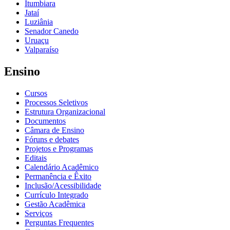
Itumbiara
Jataí
Luziânia
Senador Canedo
Uruaçu
Valparaíso
Ensino
Cursos
Processos Seletivos
Estrutura Organizacional
Documentos
Câmara de Ensino
Fóruns e debates
Projetos e Programas
Editais
Calendário Acadêmico
Permanência e Êxito
Inclusão/Acessibilidade
Currículo Integrado
Gestão Acadêmica
Serviços
Perguntas Frequentes