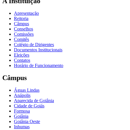
A Instituição
Apresentação
Reitoria
Câmpus
Conselhos
Comissões
Comitês
Colégio de Dirigentes
Documentos Institucionais
Eleições
Contatos
Horário de Funcionamento
Câmpus
Águas Lindas
Anápolis
Aparecida de Goiânia
Cidade de Goiás
Formosa
Goiânia
Goiânia Oeste
Inhumas