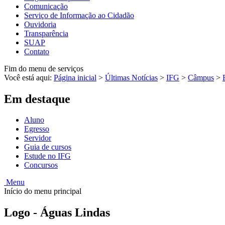
Comunicação
Serviço de Informação ao Cidadão
Ouvidoria
Transparência
SUAP
Contato
Fim do menu de serviços
Você está aqui:
Página inicial
>
Últimas Notícias
>
IFG
>
Câmpus
>
Em destaque
Aluno
Egresso
Servidor
Guia de cursos
Estude no IFG
Concursos
Menu
Início do menu principal
Logo - Águas Lindas