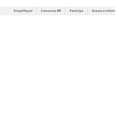
Simplifique!
Comunica BR
Participe
Acesso à infor