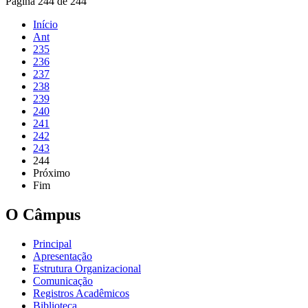
Página 244 de 244
Início
Ant
235
236
237
238
239
240
241
242
243
244
Próximo
Fim
O Câmpus
Principal
Apresentação
Estrutura Organizacional
Comunicação
Registros Acadêmicos
Biblioteca