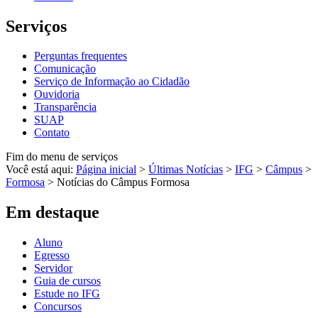
Serviços
Perguntas frequentes
Comunicação
Serviço de Informação ao Cidadão
Ouvidoria
Transparência
SUAP
Contato
Fim do menu de serviços
Você está aqui:
Página inicial
>
Últimas Notícias
>
IFG
>
Câmpus
>
Formosa
>
Notícias do Câmpus Formosa
Em destaque
Aluno
Egresso
Servidor
Guia de cursos
Estude no IFG
Concursos