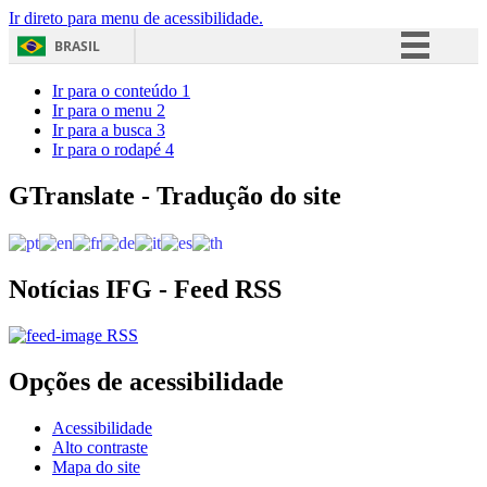
Ir direto para menu de acessibilidade.
BRASIL
Simplifique!
Ir para o conteúdo
1
Ir para o menu
2
Comunica BR
Ir para a busca
3
Ir para o rodapé
4
Participe
Acesso à informação
GTranslate - Tradução do site
Legislação
Canais
Notícias IFG - Feed RSS
RSS
Opções de acessibilidade
Acessibilidade
Alto contraste
Mapa do site