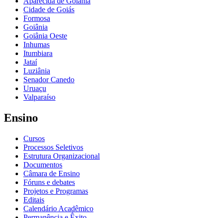
Aparecida de Goiânia
Cidade de Goiás
Formosa
Goiânia
Goiânia Oeste
Inhumas
Itumbiara
Jataí
Luziânia
Senador Canedo
Uruaçu
Valparaíso
Ensino
Cursos
Processos Seletivos
Estrutura Organizacional
Documentos
Câmara de Ensino
Fóruns e debates
Projetos e Programas
Editais
Calendário Acadêmico
Permanência e Êxito