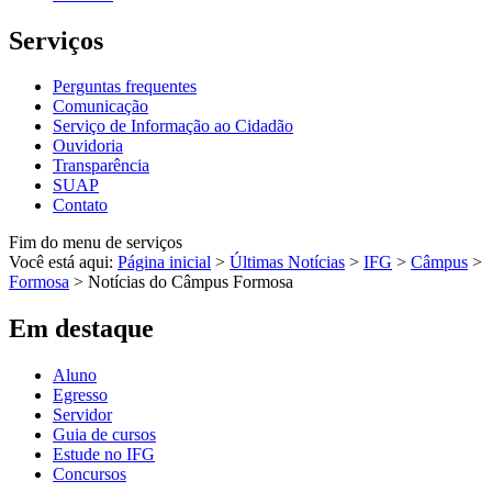
Serviços
Perguntas frequentes
Comunicação
Serviço de Informação ao Cidadão
Ouvidoria
Transparência
SUAP
Contato
Fim do menu de serviços
Você está aqui:
Página inicial
>
Últimas Notícias
>
IFG
>
Câmpus
>
Formosa
>
Notícias do Câmpus Formosa
Em destaque
Aluno
Egresso
Servidor
Guia de cursos
Estude no IFG
Concursos