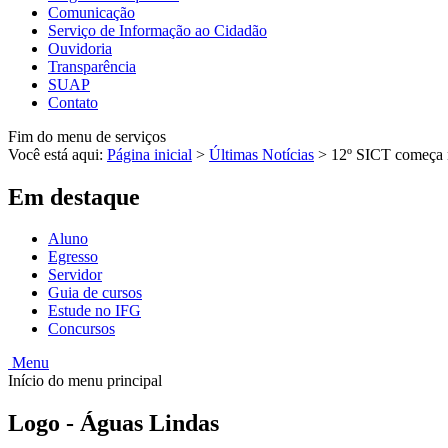
Comunicação
Serviço de Informação ao Cidadão
Ouvidoria
Transparência
SUAP
Contato
Fim do menu de serviços
Você está aqui:
Página inicial
>
Últimas Notícias
>
12º SICT começa n
Em destaque
Aluno
Egresso
Servidor
Guia de cursos
Estude no IFG
Concursos
Menu
Início do menu principal
Logo - Águas Lindas