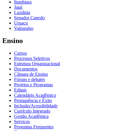
Itumbiara
Jataí
Luziânia
Senador Canedo
Uruaçu
Valparaíso
Ensino
Cursos
Processos Seletivos
Estrutura Organizacional
Documentos
Câmara de Ensino
Fóruns e debates
Projetos e Programas
Editais
Calendário Acadêmico
Permanência e Êxito
Inclusão/Acessibilidade
Currículo Integrado
Gestão Acadêmica
Serviços
Perguntas Frequentes