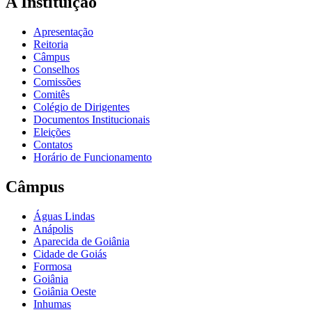
A Instituição
Apresentação
Reitoria
Câmpus
Conselhos
Comissões
Comitês
Colégio de Dirigentes
Documentos Institucionais
Eleições
Contatos
Horário de Funcionamento
Câmpus
Águas Lindas
Anápolis
Aparecida de Goiânia
Cidade de Goiás
Formosa
Goiânia
Goiânia Oeste
Inhumas