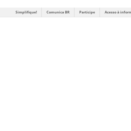
Simplifique!
Comunica BR
Participe
Acesso à infor