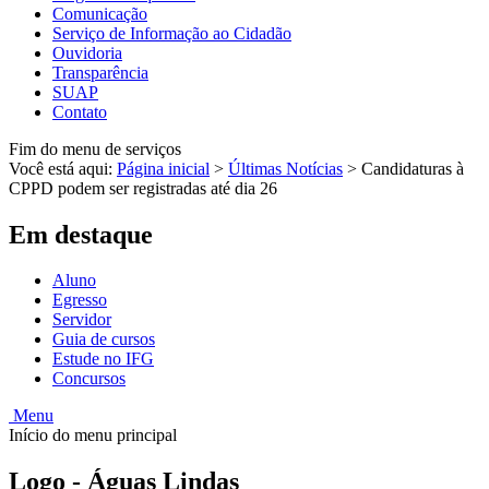
Comunicação
Serviço de Informação ao Cidadão
Ouvidoria
Transparência
SUAP
Contato
Fim do menu de serviços
Você está aqui:
Página inicial
>
Últimas Notícias
>
Candidaturas à
CPPD podem ser registradas até dia 26
Em destaque
Aluno
Egresso
Servidor
Guia de cursos
Estude no IFG
Concursos
Menu
Início do menu principal
Logo - Águas Lindas