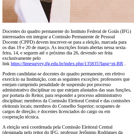
Docentes do quadro permanente do Instituto Federal de Goiás (IFG)
interessados em integrar a Comissão Permanente de Pessoal
Docente (CPPD) devem inscrever-se para a eleição, marcada para
os dias 19 e 20 de março. As inscrições foram abertas nessa sexta-
feira, 14, e seguem até o próximo dia 26, devendo ser feita
exclusivamente pelo
link
https://limesurvey.ifg.edu.br/index.php/135835?lang=pt-BR
.
Podem candidatar-se docentes do quadro permanente, em efetivo
exercício na Instituição, com as seguintes exceções: professores que
estejam cumprindo penalidade de suspensão por processo
administrativo disciplinar ou que estejam afastados das suas funções,
por portaria do Reitor, para responder a processo administrativo
disciplinar; membros da Comissão Eleitoral Central e das comissões
eleitorais locais; membros do Conselho Superior; ocupantes de
cargos de direção; e docentes licenciados do cargo ou em
cooperação técnica.
A eleição será coordenada pela Comissão Eleitoral Central
(designada pelo reitor do IFG, professor Jerônimo Rodrigues da