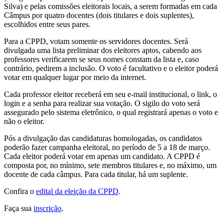
Silva) e pelas comissões eleitorais locais, a serem formadas em cada
Câmpus por quatro docentes (dois titulares e dois suplentes),
escolhidos entre seus pares.
Para a CPPD, votam somente os servidores docentes. Será
divulgada uma lista preliminar dos eleitores aptos, cabendo aos
professores verificarem se seus nomes constam da lista e, caso
contrário, pedirem a inclusão. O voto é facultativo e o eleitor poderá
votar em qualquer lugar por meio da internet.
Cada professor eleitor receberá em seu e-mail institucional, o link, o
login e a senha para realizar sua votação. O sigilo do voto será
assegurado pelo sistema eletrônico, o qual registrará apenas o voto e
não o eleitor.
Pós a divulgação das candidaturas homologadas, os candidatos
poderão fazer campanha eleitoral, no período de 5 a 18 de março.
Cada eleitor poderá votar em apenas um candidato. A CPPD é
composta por, no mínimo, sete membros titulares e, no máximo, um
docente de cada câmpus. Para cada titular, há um suplente.
Confira o
edital da eleição da CPPD
.
Faça sua
inscrição
.