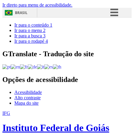
Ir direto para menu de acessibilidade.
BRASIL
Simplifique!
Ir para o conteúdo
1
Ir para o menu
2
Comunica BR
Ir para a busca
3
Ir para o rodapé
4
Participe
Acesso à informação
GTranslate - Tradução do site
Legislação
Canais
Opções de acessibilidade
Acessibilidade
Alto contraste
Mapa do site
IFG
Instituto Federal de Goiás