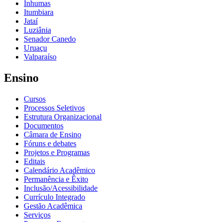
Inhumas
Itumbiara
Jataí
Luziânia
Senador Canedo
Uruaçu
Valparaíso
Ensino
Cursos
Processos Seletivos
Estrutura Organizacional
Documentos
Câmara de Ensino
Fóruns e debates
Projetos e Programas
Editais
Calendário Acadêmico
Permanência e Êxito
Inclusão/Acessibilidade
Currículo Integrado
Gestão Acadêmica
Serviços