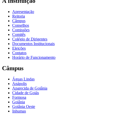
A Instituição
Apresentação
Reitoria
Câmpus
Conselhos
Comissões
Comitês
Colégio de Dirigentes
Documentos Institucionais
Eleições
Contatos
Horário de Funcionamento
Câmpus
Águas Lindas
Anápolis
Aparecida de Goiânia
Cidade de Goiás
Formosa
Goiânia
Goiânia Oeste
Inhumas