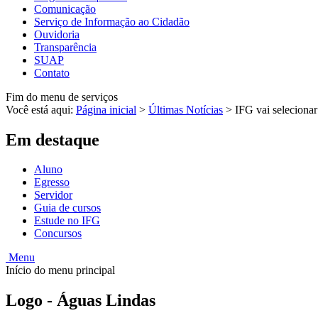
Comunicação
Serviço de Informação ao Cidadão
Ouvidoria
Transparência
SUAP
Contato
Fim do menu de serviços
Você está aqui:
Página inicial
>
Últimas Notícias
>
IFG vai seleciona
Em destaque
Aluno
Egresso
Servidor
Guia de cursos
Estude no IFG
Concursos
Menu
Início do menu principal
Logo - Águas Lindas