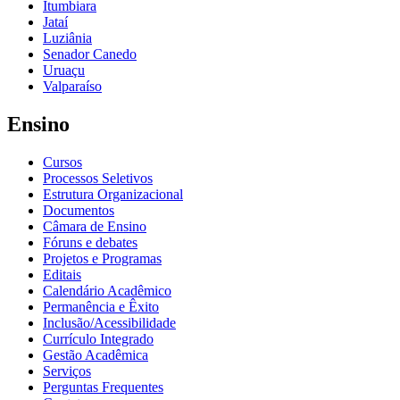
Itumbiara
Jataí
Luziânia
Senador Canedo
Uruaçu
Valparaíso
Ensino
Cursos
Processos Seletivos
Estrutura Organizacional
Documentos
Câmara de Ensino
Fóruns e debates
Projetos e Programas
Editais
Calendário Acadêmico
Permanência e Êxito
Inclusão/Acessibilidade
Currículo Integrado
Gestão Acadêmica
Serviços
Perguntas Frequentes