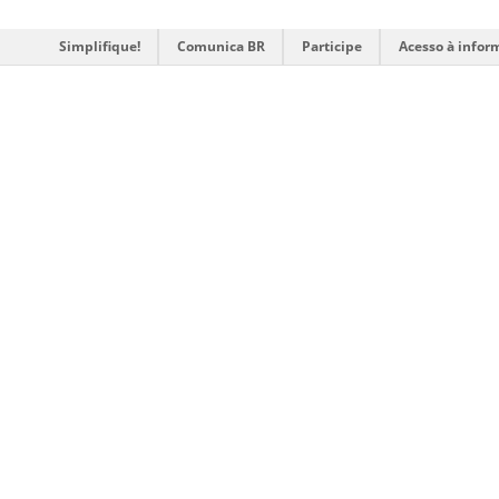
Simplifique!
Comunica BR
Participe
Acesso à infor