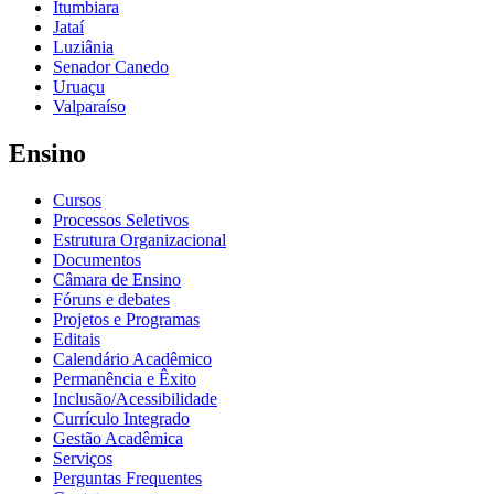
Itumbiara
Jataí
Luziânia
Senador Canedo
Uruaçu
Valparaíso
Ensino
Cursos
Processos Seletivos
Estrutura Organizacional
Documentos
Câmara de Ensino
Fóruns e debates
Projetos e Programas
Editais
Calendário Acadêmico
Permanência e Êxito
Inclusão/Acessibilidade
Currículo Integrado
Gestão Acadêmica
Serviços
Perguntas Frequentes