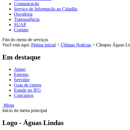
Comunicação
Serviço de Informação ao Cidadão
Ouvidoria
Transparência
SUAP
Contato
Fim do menu de serviços
Você está aqui:
Página inicial
>
Últimas Notícias
>
Câmpus Águas Lind
Em destaque
Aluno
Egresso
Servidor
Guia de cursos
Estude no IFG
Concursos
Menu
Início do menu principal
Logo - Águas Lindas