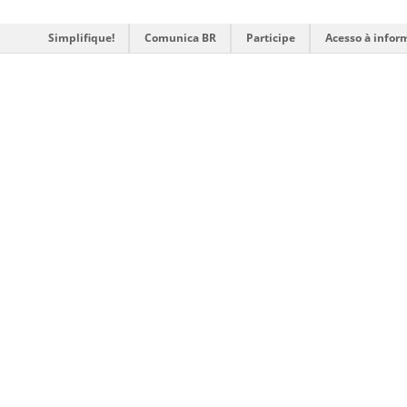
Simplifique!
Comunica BR
Participe
Acesso à infor