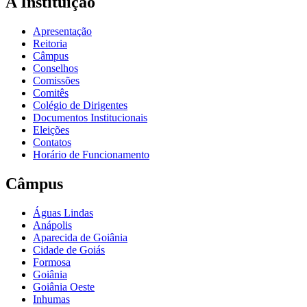
A Instituição
Apresentação
Reitoria
Câmpus
Conselhos
Comissões
Comitês
Colégio de Dirigentes
Documentos Institucionais
Eleições
Contatos
Horário de Funcionamento
Câmpus
Águas Lindas
Anápolis
Aparecida de Goiânia
Cidade de Goiás
Formosa
Goiânia
Goiânia Oeste
Inhumas