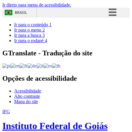
Ir direto para menu de acessibilidade.
BRASIL
Simplifique!
Ir para o conteúdo
1
Ir para o menu
2
Comunica BR
Ir para a busca
3
Ir para o rodapé
4
Participe
Acesso à informação
GTranslate - Tradução do site
Legislação
Canais
Opções de acessibilidade
Acessibilidade
Alto contraste
Mapa do site
IFG
Instituto Federal de Goiás