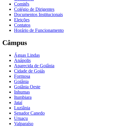
Comitês
Colégio de Dirigentes
Documentos Institucionais
Eleições
Contatos
Horário de Funcionamento
Câmpus
Águas Lindas
Anápolis
Aparecida de Goiânia
Cidade de Goiás
Formosa
Goiânia
Goiânia Oeste
Inhumas
Itumbiara
Jataí
Luziânia
Senador Canedo
Uruaçu
Valparaíso