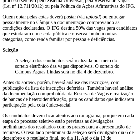
processo seletivo pelo Sistema Universal, pela Reserva de Vagas
(Lei nº 12.711/2012) ou pela Política de Ações Afirmativas do IFG.
Quem optar pelas cotas deverá postar (via
upload
) ou entregar
pessoalmente no Câmpus a documentação comprovando as
condições declaradas. O IFG destina 50% das vagas para candidatos
que estudaram em escola pública e observa também outras
categorias, como renda familiar por pessoa e deficiências.
Seleção
A seleção dos candidatos será realizada por meio do
sorteio eletrônico das vagas disponíveis. O sorteio do
Câmpus Águas Lindas será no dia 4 de dezembro.
Antes do sorteio, porém, haverá análise das inscrições, com
publicação da lista de inscrições deferidas. Também haverá análise
da documentação comprobatória da Reserva de Vagas e realização
de bancas de heteroidentificação, para os candidatos que indicarem
participação pela cota étnico-racial.
Os candidatos devem ficar atentos ao cronograma, porque em cada
etapa do processo seletivo estão previstas as divulgações
preliminares dos resultados com os prazos para a apresentação de
recursos. O resultado preliminar da seleção será divulgado dia 6 de
dezembro e o resultado final, no dia 11. Até o dia 13 de