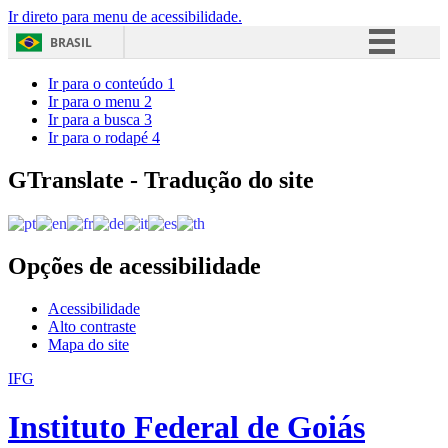
Ir direto para menu de acessibilidade.
BRASIL
Simplifique!
Ir para o conteúdo
1
Ir para o menu
2
Comunica BR
Ir para a busca
3
Ir para o rodapé
4
Participe
Acesso à informação
GTranslate - Tradução do site
Legislação
Canais
Opções de acessibilidade
Acessibilidade
Alto contraste
Mapa do site
IFG
Instituto Federal de Goiás