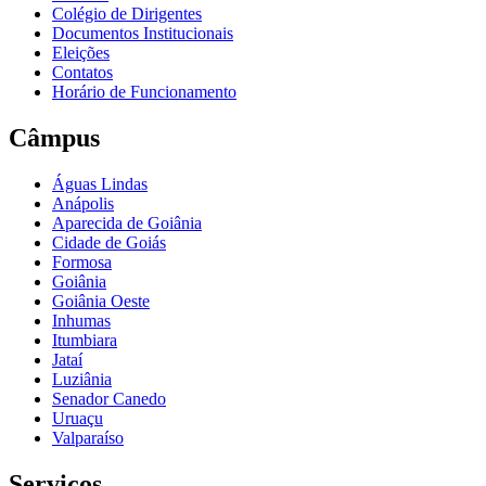
Colégio de Dirigentes
Documentos Institucionais
Eleições
Contatos
Horário de Funcionamento
Câmpus
Águas Lindas
Anápolis
Aparecida de Goiânia
Cidade de Goiás
Formosa
Goiânia
Goiânia Oeste
Inhumas
Itumbiara
Jataí
Luziânia
Senador Canedo
Uruaçu
Valparaíso
Serviços