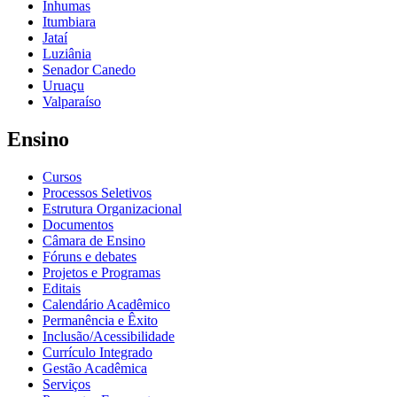
Inhumas
Itumbiara
Jataí
Luziânia
Senador Canedo
Uruaçu
Valparaíso
Ensino
Cursos
Processos Seletivos
Estrutura Organizacional
Documentos
Câmara de Ensino
Fóruns e debates
Projetos e Programas
Editais
Calendário Acadêmico
Permanência e Êxito
Inclusão/Acessibilidade
Currículo Integrado
Gestão Acadêmica
Serviços