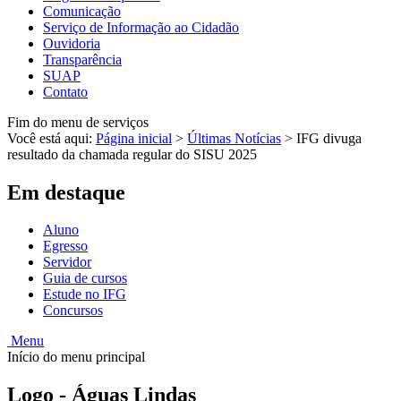
Comunicação
Serviço de Informação ao Cidadão
Ouvidoria
Transparência
SUAP
Contato
Fim do menu de serviços
Você está aqui:
Página inicial
>
Últimas Notícias
>
IFG divuga
resultado da chamada regular do SISU 2025
Em destaque
Aluno
Egresso
Servidor
Guia de cursos
Estude no IFG
Concursos
Menu
Início do menu principal
Logo - Águas Lindas