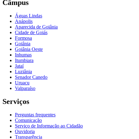
Câmpus
Águas Lindas
Anápolis
Aparecida de Goiânia
Cidade de Goiás
Formosa
Goiânia
Goiânia Oeste
Inhumas
Itumbiara
Jataí
Luziânia
Senador Canedo
Uruaçu
Valparaíso
Serviços
Perguntas frequentes
Comunicação
Serviço de Informação ao Cidadão
Ouvidoria
Transparência