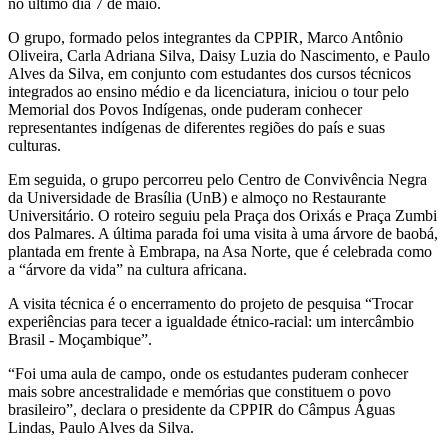
no último dia 7 de maio.
O grupo, formado pelos integrantes da CPPIR, Marco Antônio
Oliveira, Carla Adriana Silva, Daisy Luzia do Nascimento, e Paulo
Alves da Silva, em conjunto com estudantes dos cursos técnicos
integrados ao ensino médio e da licenciatura, iniciou o tour pelo
Memorial dos Povos Indígenas, onde puderam conhecer
representantes indígenas de diferentes regiões do país e suas
culturas.
Em seguida, o grupo percorreu pelo Centro de Convivência Negra
da Universidade de Brasília (UnB) e almoço no Restaurante
Universitário. O roteiro seguiu pela Praça dos Orixás e Praça Zumbi
dos Palmares. A última parada foi uma visita à uma árvore de baobá,
plantada em frente à Embrapa, na Asa Norte, que é celebrada como
a “árvore da vida” na cultura africana.
A visita técnica é o encerramento do projeto de pesquisa “Trocar
experiências para tecer a igualdade étnico-racial: um intercâmbio
Brasil - Moçambique”.
“Foi uma aula de campo, onde os estudantes puderam conhecer
mais sobre ancestralidade e memórias que constituem o povo
brasileiro”, declara o presidente da CPPIR do Câmpus Águas
Lindas, Paulo Alves da Silva.