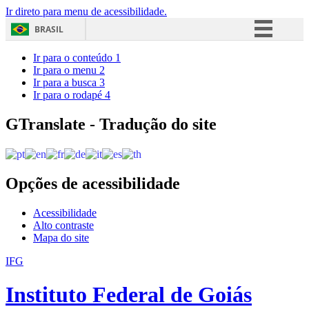
Ir direto para menu de acessibilidade.
BRASIL
Simplifique!
Ir para o conteúdo
1
Ir para o menu
2
Comunica BR
Ir para a busca
3
Ir para o rodapé
4
Participe
Acesso à informação
GTranslate - Tradução do site
Legislação
Canais
Opções de acessibilidade
Acessibilidade
Alto contraste
Mapa do site
IFG
Instituto Federal de Goiás