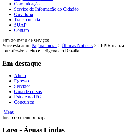
Comunicação
Serviço de Informação ao Cidadão
Ouvidoria
Transparência
SUAP
Contato
Fim do menu de serviços
Você está aqui:
Página inicial
>
Últimas Notícias
>
CPPIR realiza
tour afro-brasileiro e indígena em Brasília
Em destaque
Aluno
Egresso
Servidor
Guia de cursos
Estude no IFG
Concursos
Menu
Início do menu principal
Logo - Águas Lindas