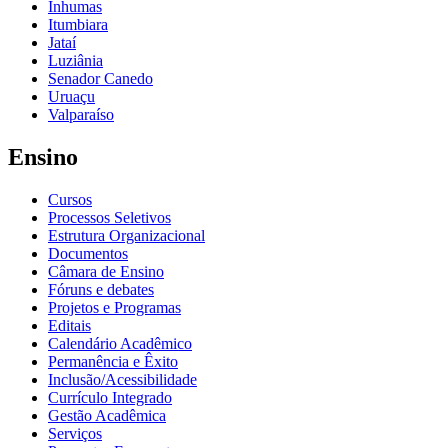
Inhumas
Itumbiara
Jataí
Luziânia
Senador Canedo
Uruaçu
Valparaíso
Ensino
Cursos
Processos Seletivos
Estrutura Organizacional
Documentos
Câmara de Ensino
Fóruns e debates
Projetos e Programas
Editais
Calendário Acadêmico
Permanência e Êxito
Inclusão/Acessibilidade
Currículo Integrado
Gestão Acadêmica
Serviços