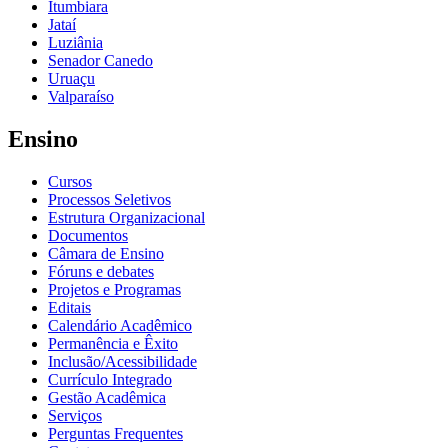
Itumbiara
Jataí
Luziânia
Senador Canedo
Uruaçu
Valparaíso
Ensino
Cursos
Processos Seletivos
Estrutura Organizacional
Documentos
Câmara de Ensino
Fóruns e debates
Projetos e Programas
Editais
Calendário Acadêmico
Permanência e Êxito
Inclusão/Acessibilidade
Currículo Integrado
Gestão Acadêmica
Serviços
Perguntas Frequentes