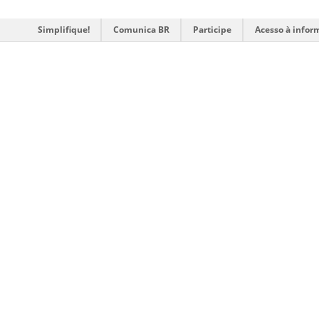
Simplifique!
Comunica BR
Participe
Acesso à infor