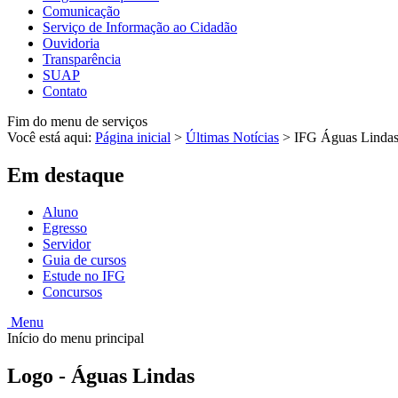
Comunicação
Serviço de Informação ao Cidadão
Ouvidoria
Transparência
SUAP
Contato
Fim do menu de serviços
Você está aqui:
Página inicial
>
Últimas Notícias
>
IFG Águas Lindas 
Em destaque
Aluno
Egresso
Servidor
Guia de cursos
Estude no IFG
Concursos
Menu
Início do menu principal
Logo - Águas Lindas