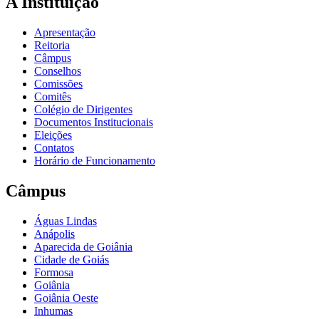
A Instituição
Apresentação
Reitoria
Câmpus
Conselhos
Comissões
Comitês
Colégio de Dirigentes
Documentos Institucionais
Eleições
Contatos
Horário de Funcionamento
Câmpus
Águas Lindas
Anápolis
Aparecida de Goiânia
Cidade de Goiás
Formosa
Goiânia
Goiânia Oeste
Inhumas