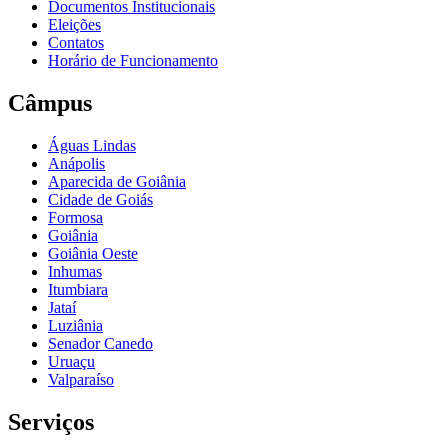
Documentos Institucionais
Eleições
Contatos
Horário de Funcionamento
Câmpus
Águas Lindas
Anápolis
Aparecida de Goiânia
Cidade de Goiás
Formosa
Goiânia
Goiânia Oeste
Inhumas
Itumbiara
Jataí
Luziânia
Senador Canedo
Uruaçu
Valparaíso
Serviços