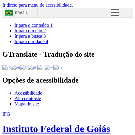
Ir direto para menu de acessibilidade.
BRASIL
Simplifique!
Ir para o conteúdo
1
Ir para o menu
2
Comunica BR
Ir para a busca
3
Ir para o rodapé
4
Participe
Acesso à informação
GTranslate - Tradução do site
Legislação
Canais
Opções de acessibilidade
Acessibilidade
Alto contraste
Mapa do site
IFG
Instituto Federal de Goiás