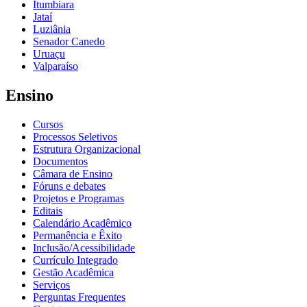
Itumbiara
Jataí
Luziânia
Senador Canedo
Uruaçu
Valparaíso
Ensino
Cursos
Processos Seletivos
Estrutura Organizacional
Documentos
Câmara de Ensino
Fóruns e debates
Projetos e Programas
Editais
Calendário Acadêmico
Permanência e Êxito
Inclusão/Acessibilidade
Currículo Integrado
Gestão Acadêmica
Serviços
Perguntas Frequentes