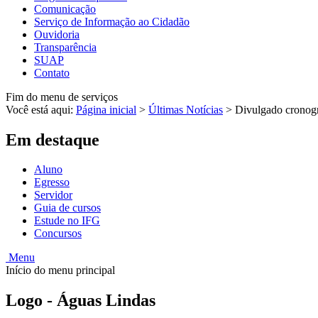
Comunicação
Serviço de Informação ao Cidadão
Ouvidoria
Transparência
SUAP
Contato
Fim do menu de serviços
Você está aqui:
Página inicial
>
Últimas Notícias
>
Divulgado cronog
Em destaque
Aluno
Egresso
Servidor
Guia de cursos
Estude no IFG
Concursos
Menu
Início do menu principal
Logo - Águas Lindas