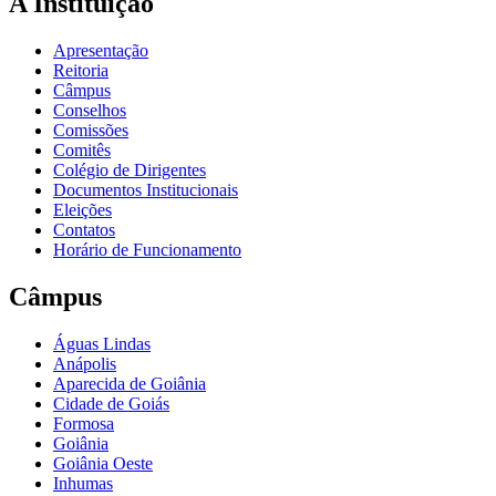
A Instituição
Apresentação
Reitoria
Câmpus
Conselhos
Comissões
Comitês
Colégio de Dirigentes
Documentos Institucionais
Eleições
Contatos
Horário de Funcionamento
Câmpus
Águas Lindas
Anápolis
Aparecida de Goiânia
Cidade de Goiás
Formosa
Goiânia
Goiânia Oeste
Inhumas