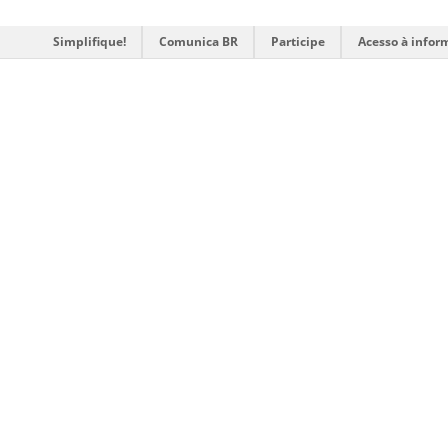
Simplifique!
Comunica BR
Participe
Acesso à infor