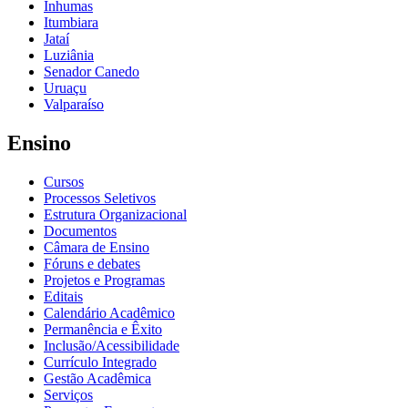
Inhumas
Itumbiara
Jataí
Luziânia
Senador Canedo
Uruaçu
Valparaíso
Ensino
Cursos
Processos Seletivos
Estrutura Organizacional
Documentos
Câmara de Ensino
Fóruns e debates
Projetos e Programas
Editais
Calendário Acadêmico
Permanência e Êxito
Inclusão/Acessibilidade
Currículo Integrado
Gestão Acadêmica
Serviços