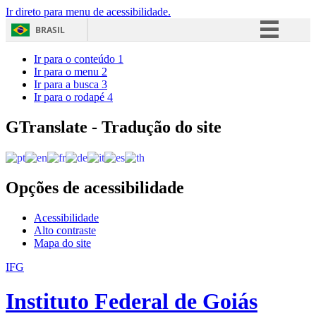
Ir direto para menu de acessibilidade.
BRASIL
Simplifique!
Ir para o conteúdo
1
Ir para o menu
2
Comunica BR
Ir para a busca
3
Ir para o rodapé
4
Participe
Acesso à informação
GTranslate - Tradução do site
Legislação
Canais
Opções de acessibilidade
Acessibilidade
Alto contraste
Mapa do site
IFG
Instituto Federal de Goiás