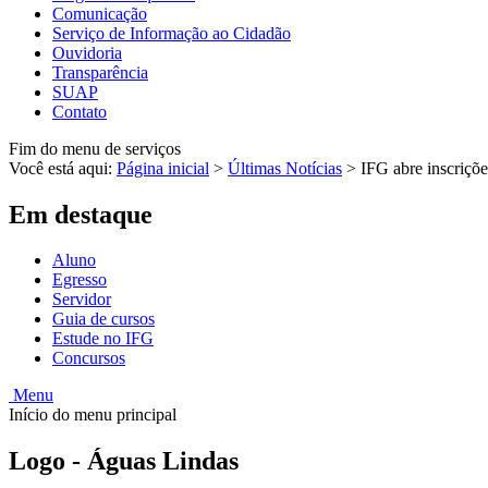
Comunicação
Serviço de Informação ao Cidadão
Ouvidoria
Transparência
SUAP
Contato
Fim do menu de serviços
Você está aqui:
Página inicial
>
Últimas Notícias
>
IFG abre inscriçõ
Em destaque
Aluno
Egresso
Servidor
Guia de cursos
Estude no IFG
Concursos
Menu
Início do menu principal
Logo - Águas Lindas