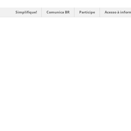
Simplifique!
Comunica BR
Participe
Acesso à infor