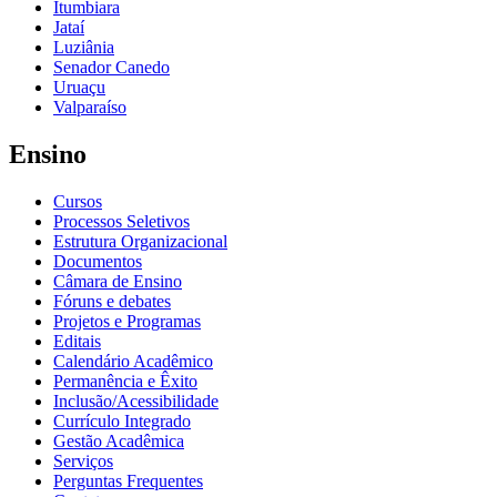
Itumbiara
Jataí
Luziânia
Senador Canedo
Uruaçu
Valparaíso
Ensino
Cursos
Processos Seletivos
Estrutura Organizacional
Documentos
Câmara de Ensino
Fóruns e debates
Projetos e Programas
Editais
Calendário Acadêmico
Permanência e Êxito
Inclusão/Acessibilidade
Currículo Integrado
Gestão Acadêmica
Serviços
Perguntas Frequentes