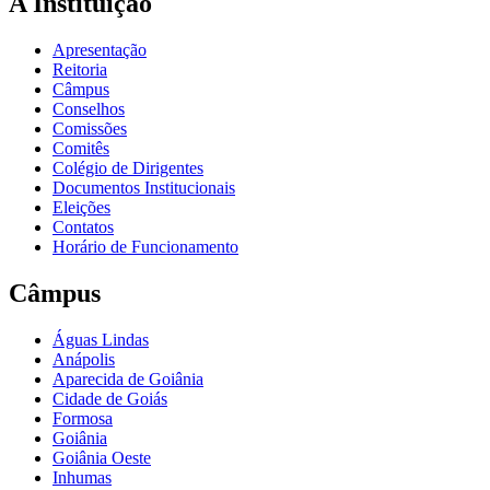
A Instituição
Apresentação
Reitoria
Câmpus
Conselhos
Comissões
Comitês
Colégio de Dirigentes
Documentos Institucionais
Eleições
Contatos
Horário de Funcionamento
Câmpus
Águas Lindas
Anápolis
Aparecida de Goiânia
Cidade de Goiás
Formosa
Goiânia
Goiânia Oeste
Inhumas