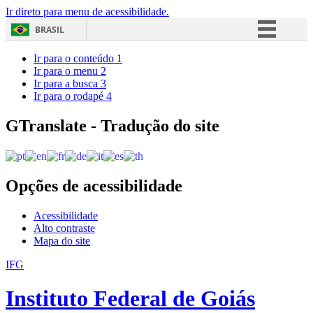
Ir direto para menu de acessibilidade.
BRASIL
Simplifique!
Ir para o conteúdo
1
Ir para o menu
2
Comunica BR
Ir para a busca
3
Ir para o rodapé
4
Participe
Acesso à informação
GTranslate - Tradução do site
Legislação
Canais
Opções de acessibilidade
Acessibilidade
Alto contraste
Mapa do site
IFG
Instituto Federal de Goiás