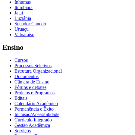
Inhumas
Itumbiara
Jataí
Luziânia
Senador Canedo
Uruaçu
Valparaíso
Ensino
Cursos
Processos Seletivos
Estrutura Organizacional
Documentos
Câmara de Ensino
Fóruns e debates
Projetos e Programas
Editais
Calendário Acadêmico
Permanência e Êxito
Inclusão/Acessibilidade
Currículo Integrado
Gestão Acadêmica
Serviços