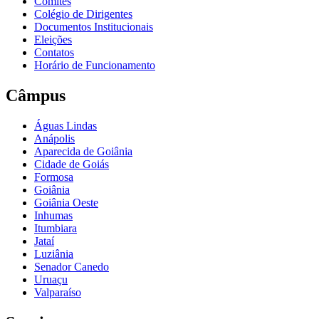
Comitês
Colégio de Dirigentes
Documentos Institucionais
Eleições
Contatos
Horário de Funcionamento
Câmpus
Águas Lindas
Anápolis
Aparecida de Goiânia
Cidade de Goiás
Formosa
Goiânia
Goiânia Oeste
Inhumas
Itumbiara
Jataí
Luziânia
Senador Canedo
Uruaçu
Valparaíso