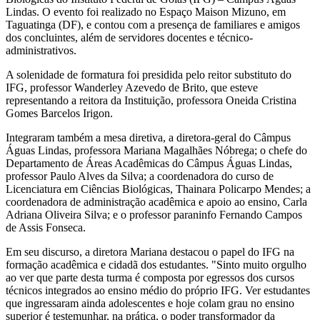
Lindas. O evento foi realizado no Espaço Maison Mizuno, em
Taguatinga (DF), e contou com a presença de familiares e amigos
dos concluintes, além de servidores docentes e técnico-
administrativos.
A solenidade de formatura foi presidida pelo reitor substituto do
IFG, professor Wanderley Azevedo de Brito, que esteve
representando a reitora da Instituição, professora Oneida Cristina
Gomes Barcelos Irigon.
Integraram também a mesa diretiva, a diretora-geral do Câmpus
Águas Lindas, professora Mariana Magalhães Nóbrega; o chefe do
Departamento de Áreas Acadêmicas do Câmpus Águas Lindas,
professor Paulo Alves da Silva; a coordenadora do curso de
Licenciatura em Ciências Biológicas, Thainara Policarpo Mendes; a
coordenadora de administração acadêmica e apoio ao ensino, Carla
Adriana Oliveira Silva; e o professor paraninfo Fernando Campos
de Assis Fonseca.
Em seu discurso, a diretora Mariana destacou o papel do IFG na
formação acadêmica e cidadã dos estudantes. "Sinto muito orgulho
ao ver que parte desta turma é composta por egressos dos cursos
técnicos integrados ao ensino médio do próprio IFG. Ver estudantes
que ingressaram ainda adolescentes e hoje colam grau no ensino
superior é testemunhar, na prática, o poder transformador da