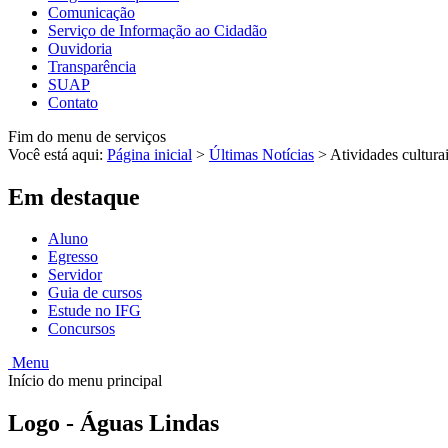
Comunicação
Serviço de Informação ao Cidadão
Ouvidoria
Transparência
SUAP
Contato
Fim do menu de serviços
Você está aqui:
Página inicial
>
Últimas Notícias
>
Atividades cultura
Em destaque
Aluno
Egresso
Servidor
Guia de cursos
Estude no IFG
Concursos
Menu
Início do menu principal
Logo - Águas Lindas