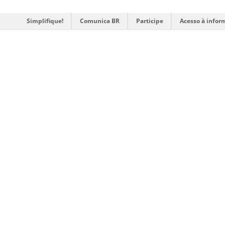
Simplifique!
Comunica BR
Participe
Acesso à infor