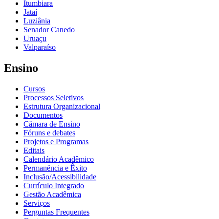
Itumbiara
Jataí
Luziânia
Senador Canedo
Uruaçu
Valparaíso
Ensino
Cursos
Processos Seletivos
Estrutura Organizacional
Documentos
Câmara de Ensino
Fóruns e debates
Projetos e Programas
Editais
Calendário Acadêmico
Permanência e Êxito
Inclusão/Acessibilidade
Currículo Integrado
Gestão Acadêmica
Serviços
Perguntas Frequentes