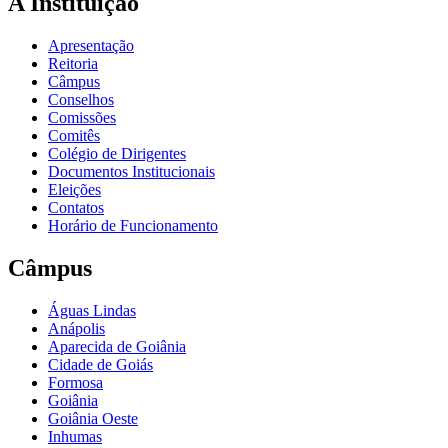
A Instituição
Apresentação
Reitoria
Câmpus
Conselhos
Comissões
Comitês
Colégio de Dirigentes
Documentos Institucionais
Eleições
Contatos
Horário de Funcionamento
Câmpus
Águas Lindas
Anápolis
Aparecida de Goiânia
Cidade de Goiás
Formosa
Goiânia
Goiânia Oeste
Inhumas