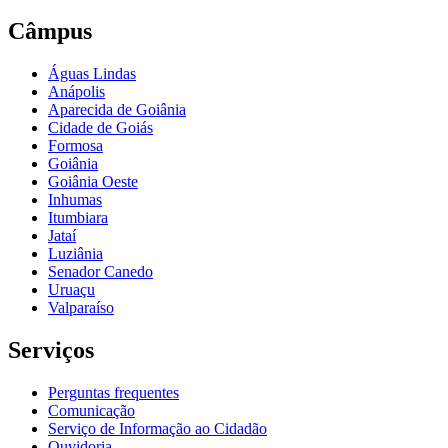
Câmpus
Águas Lindas
Anápolis
Aparecida de Goiânia
Cidade de Goiás
Formosa
Goiânia
Goiânia Oeste
Inhumas
Itumbiara
Jataí
Luziânia
Senador Canedo
Uruaçu
Valparaíso
Serviços
Perguntas frequentes
Comunicação
Serviço de Informação ao Cidadão
Ouvidoria