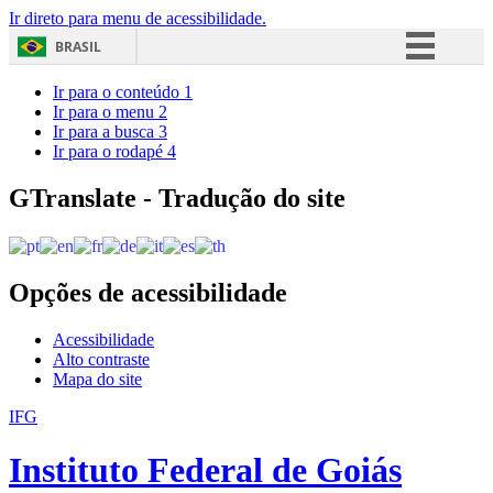
Ir direto para menu de acessibilidade.
BRASIL
Simplifique!
Ir para o conteúdo
1
Ir para o menu
2
Comunica BR
Ir para a busca
3
Ir para o rodapé
4
Participe
Acesso à informação
GTranslate - Tradução do site
Legislação
Canais
Opções de acessibilidade
Acessibilidade
Alto contraste
Mapa do site
IFG
Instituto Federal de Goiás