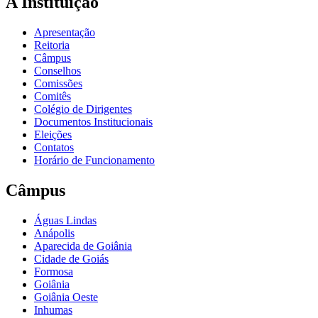
A Instituição
Apresentação
Reitoria
Câmpus
Conselhos
Comissões
Comitês
Colégio de Dirigentes
Documentos Institucionais
Eleições
Contatos
Horário de Funcionamento
Câmpus
Águas Lindas
Anápolis
Aparecida de Goiânia
Cidade de Goiás
Formosa
Goiânia
Goiânia Oeste
Inhumas