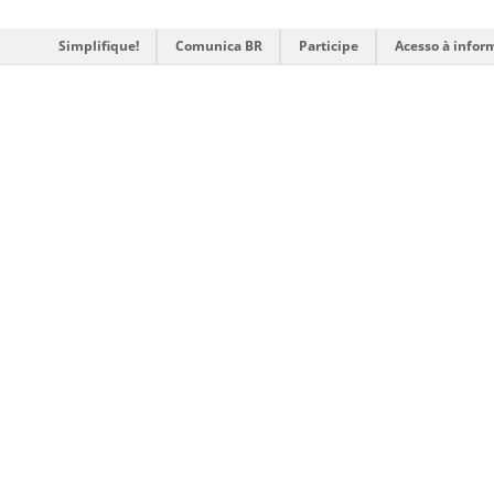
Simplifique!
Comunica BR
Participe
Acesso à infor