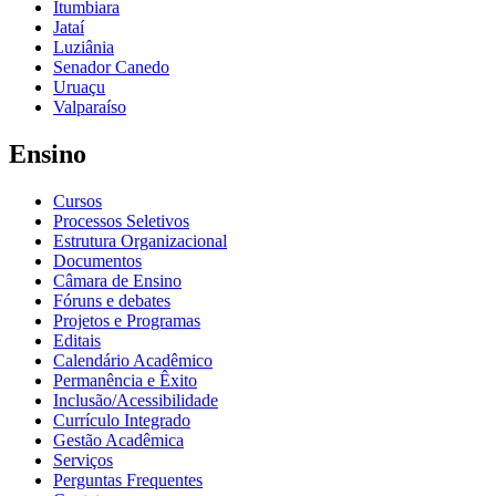
Itumbiara
Jataí
Luziânia
Senador Canedo
Uruaçu
Valparaíso
Ensino
Cursos
Processos Seletivos
Estrutura Organizacional
Documentos
Câmara de Ensino
Fóruns e debates
Projetos e Programas
Editais
Calendário Acadêmico
Permanência e Êxito
Inclusão/Acessibilidade
Currículo Integrado
Gestão Acadêmica
Serviços
Perguntas Frequentes