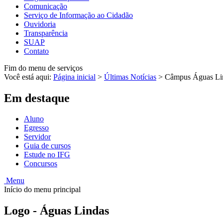
Comunicação
Serviço de Informação ao Cidadão
Ouvidoria
Transparência
SUAP
Contato
Fim do menu de serviços
Você está aqui:
Página inicial
>
Últimas Notícias
>
Câmpus Águas Lind
Em destaque
Aluno
Egresso
Servidor
Guia de cursos
Estude no IFG
Concursos
Menu
Início do menu principal
Logo - Águas Lindas