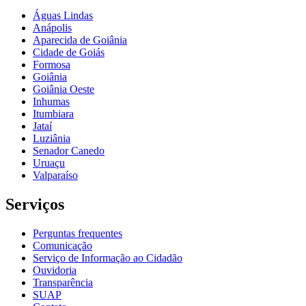
Águas Lindas
Anápolis
Aparecida de Goiânia
Cidade de Goiás
Formosa
Goiânia
Goiânia Oeste
Inhumas
Itumbiara
Jataí
Luziânia
Senador Canedo
Uruaçu
Valparaíso
Serviços
Perguntas frequentes
Comunicação
Serviço de Informação ao Cidadão
Ouvidoria
Transparência
SUAP