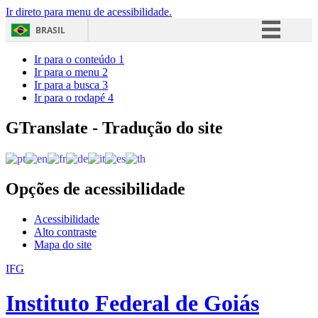
Ir direto para menu de acessibilidade.
BRASIL
Simplifique!
Ir para o conteúdo
1
Ir para o menu
2
Comunica BR
Ir para a busca
3
Ir para o rodapé
4
Participe
Acesso à informação
GTranslate - Tradução do site
Legislação
Canais
Opções de acessibilidade
Acessibilidade
Alto contraste
Mapa do site
IFG
Instituto Federal de Goiás