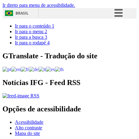
Ir direto para menu de acessibilidade.
BRASIL
Simplifique!
Ir para o conteúdo
1
Ir para o menu
2
Comunica BR
Ir para a busca
3
Ir para o rodapé
4
Participe
Acesso à informação
GTranslate - Tradução do site
Legislação
Canais
Notícias IFG - Feed RSS
RSS
Opções de acessibilidade
Acessibilidade
Alto contraste
Mapa do site