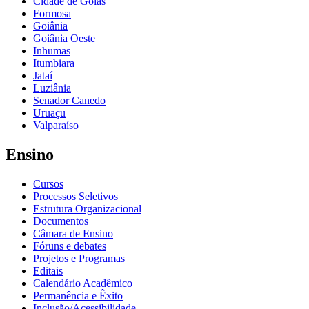
Cidade de Goiás
Formosa
Goiânia
Goiânia Oeste
Inhumas
Itumbiara
Jataí
Luziânia
Senador Canedo
Uruaçu
Valparaíso
Ensino
Cursos
Processos Seletivos
Estrutura Organizacional
Documentos
Câmara de Ensino
Fóruns e debates
Projetos e Programas
Editais
Calendário Acadêmico
Permanência e Êxito
Inclusão/Acessibilidade