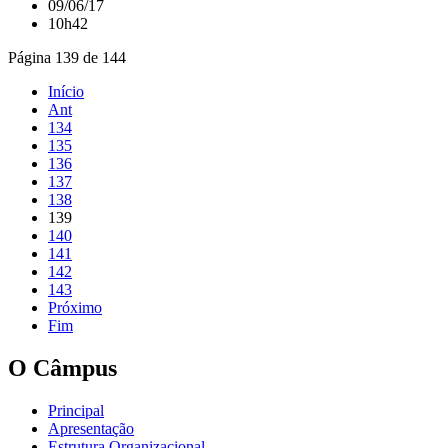
09/06/17
10h42
Página 139 de 144
Início
Ant
134
135
136
137
138
139
140
141
142
143
Próximo
Fim
O Câmpus
Principal
Apresentação
Estrutura Organizacional