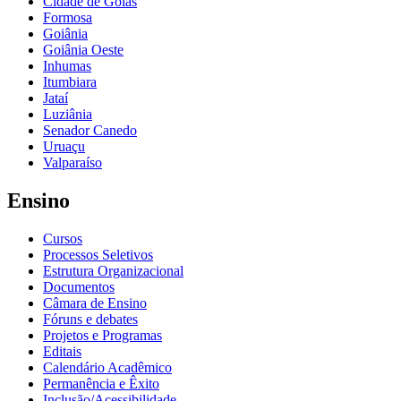
Cidade de Goiás
Formosa
Goiânia
Goiânia Oeste
Inhumas
Itumbiara
Jataí
Luziânia
Senador Canedo
Uruaçu
Valparaíso
Ensino
Cursos
Processos Seletivos
Estrutura Organizacional
Documentos
Câmara de Ensino
Fóruns e debates
Projetos e Programas
Editais
Calendário Acadêmico
Permanência e Êxito
Inclusão/Acessibilidade