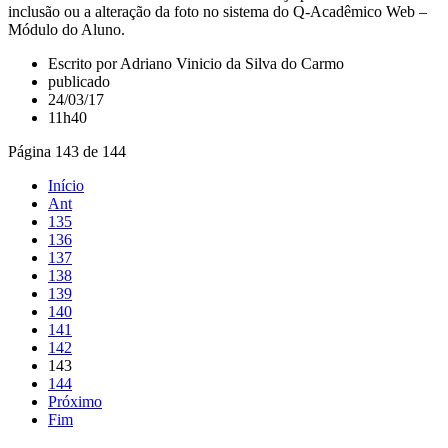
inclusão ou a alteração da foto no sistema do Q-Acadêmico Web –
Módulo do Aluno.
Escrito por Adriano Vinicio da Silva do Carmo
publicado
24/03/17
11h40
Página 143 de 144
Início
Ant
135
136
137
138
139
140
141
142
143
144
Próximo
Fim