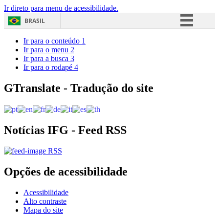
Ir direto para menu de acessibilidade.
BRASIL
Simplifique!
Ir para o conteúdo
1
Ir para o menu
2
Comunica BR
Ir para a busca
3
Ir para o rodapé
4
Participe
Acesso à informação
GTranslate - Tradução do site
Legislação
Canais
Notícias IFG - Feed RSS
RSS
Opções de acessibilidade
Acessibilidade
Alto contraste
Mapa do site