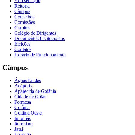
Apresentação
Reitoria
Câmpus
Conselhos
Comissões
Comitês
Colégio de Dirigentes
Documentos Institucionais
Eleições
Contatos
Horário de Funcionamento
Câmpus
Águas Lindas
Anápolis
Aparecida de Goiânia
Cidade de Goiás
Formosa
Goiânia
Goiânia Oeste
Inhumas
Itumbiara
Jataí
Luziânia