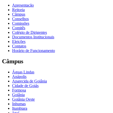
Apresentação
Reitoria
Câmpus
Conselhos
Comissões
Comitês
Colégio de Dirigentes
Documentos Institucionais
Eleições
Contatos
Horário de Funcionamento
Câmpus
Águas Lindas
Anápolis
Aparecida de Goiânia
Cidade de Goiás
Formosa
Goiânia
Goiânia Oeste
Inhumas
Itumbiara
Jataí