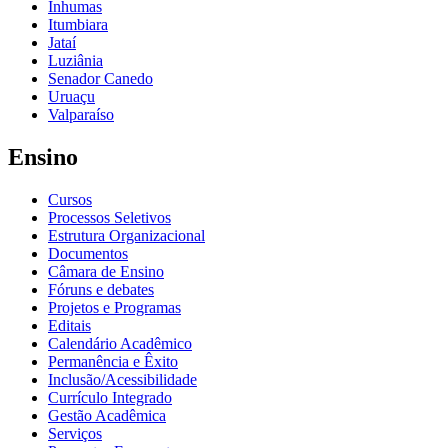
Inhumas
Itumbiara
Jataí
Luziânia
Senador Canedo
Uruaçu
Valparaíso
Ensino
Cursos
Processos Seletivos
Estrutura Organizacional
Documentos
Câmara de Ensino
Fóruns e debates
Projetos e Programas
Editais
Calendário Acadêmico
Permanência e Êxito
Inclusão/Acessibilidade
Currículo Integrado
Gestão Acadêmica
Serviços