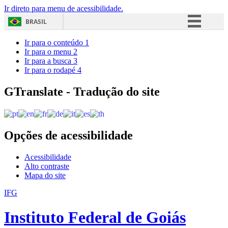
Ir direto para menu de acessibilidade.
BRASIL
Simplifique!
Ir para o conteúdo
1
Ir para o menu
2
Comunica BR
Ir para a busca
3
Ir para o rodapé
4
Participe
Acesso à informação
GTranslate - Tradução do site
Legislação
Canais
Opções de acessibilidade
Acessibilidade
Alto contraste
Mapa do site
IFG
Instituto Federal de Goiás