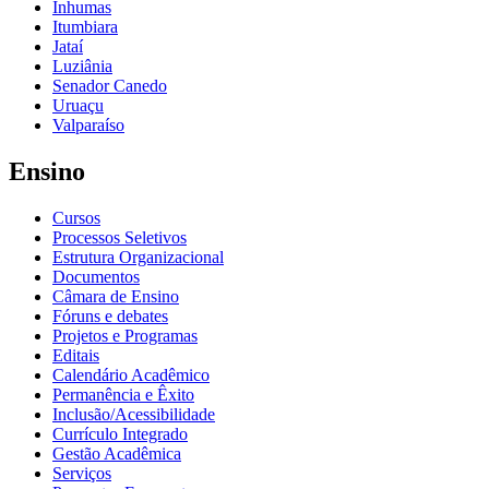
Inhumas
Itumbiara
Jataí
Luziânia
Senador Canedo
Uruaçu
Valparaíso
Ensino
Cursos
Processos Seletivos
Estrutura Organizacional
Documentos
Câmara de Ensino
Fóruns e debates
Projetos e Programas
Editais
Calendário Acadêmico
Permanência e Êxito
Inclusão/Acessibilidade
Currículo Integrado
Gestão Acadêmica
Serviços