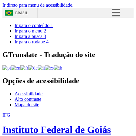
Ir direto para menu de acessibilidade.
BRASIL
Simplifique!
Ir para o conteúdo
1
Ir para o menu
2
Comunica BR
Ir para a busca
3
Ir para o rodapé
4
Participe
Acesso à informação
GTranslate - Tradução do site
Legislação
Canais
Opções de acessibilidade
Acessibilidade
Alto contraste
Mapa do site
IFG
Instituto Federal de Goiás