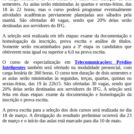
semestres. As aulas serão ministradas às quartas e sextas-feiras, das
18 às 22 horas, mas o curso poderá programar eventualmente
atividades acadêmicas previamente planejadas aos sábados pela
manhã. São ofertadas 40 vagas, sendo que 20% delas serão
destinadas aos servidores do IFG.
A seleção será realizada em três etapas: exame da documentação e
homologação da inscrição, prova escrita e análise de títulos.
Somente serão encaminhados para a 3ª etapa os candidatos que
obtiverem nota igual ou superior a 6,0 na prova escrita.
O curso de especialização em
Telecomunicações: Prédios
Inteligentes
também será ofertado na modalidade presencial, com
carga horária de 360 horas. O curso tem duração de dois semestres e
as aulas serão ministradas às segundas, terças, quartas, quintas ou
sextas-feiras, das 19 às 22h15. São ofertadas 30 vagas, sendo que
20% delas serão destinadas aos servidores do IFG. A seleção será
feita em duas etapas: exame da documentação e homologação da
inscrição e prova escrita.
A prova escrita para a seleção dos dois cursos será realizada no dia
18 de março. A divulgação do resultado preliminar ocorrerá dia 23
de março e o início das aulas está marcado para dia 10 de maio.