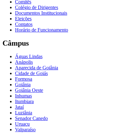
Comitês
Colégio de Dirigentes
Documentos Institucionais
Eleições
Contatos
Horário de Funcionamento
Câmpus
Águas Lindas
Anápolis
Aparecida de Goiânia
Cidade de Goiás
Formosa
Goiânia
Goiânia Oeste
Inhumas
Itumbiara
Jataí
Luziânia
Senador Canedo
Uruaçu
Valparaíso