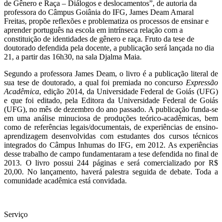
de Gênero e Raça – Diálogos e deslocamentos”, de autoria da
professora do Câmpus Goiânia do IFG, James Deam Amaral
Freitas, propõe reflexões e problematiza os processos de ensinar e
aprender português na escola em intrínseca relação com a
constituição de identidades de gênero e raça. Fruto da tese de
doutorado defendida pela docente, a publicação será lançada no dia
21, a partir das 16h30, na sala Djalma Maia.
Segundo a professora James Deam, o livro é a publicação literal de
sua tese de doutorado, a qual foi premiada no concurso
Expressão
Acadêmica
, edição 2014, da Universidade Federal de Goiás (UFG)
e que foi editado, pela Editora da Universidade Federal de Goiás
(UFG), no mês de dezembro do ano passado. A publicação funda-se
em uma análise minuciosa de produções teórico-acadêmicas, bem
como de referências legais/documentais, de experiências de ensino-
aprendizagem desenvolvidas com estudantes dos cursos técnicos
integrados do Câmpus Inhumas do IFG, em 2012. As experiências
desse trabalho de campo fundamentaram a tese defendida no final de
2013. O livro possui 244 páginas e será comercializado por R$
20,00. No lançamento, haverá palestra seguida de debate. Toda a
comunidade acadêmica está convidada.
Serviço