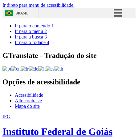
Ir direto para menu de acessibilidade.
BRASIL
Simplifique!
Ir para o conteúdo
1
Ir para o menu
2
Comunica BR
Ir para a busca
3
Ir para o rodapé
4
Participe
Acesso à informação
GTranslate - Tradução do site
Legislação
Canais
Opções de acessibilidade
Acessibilidade
Alto contraste
Mapa do site
IFG
Instituto Federal de Goiás