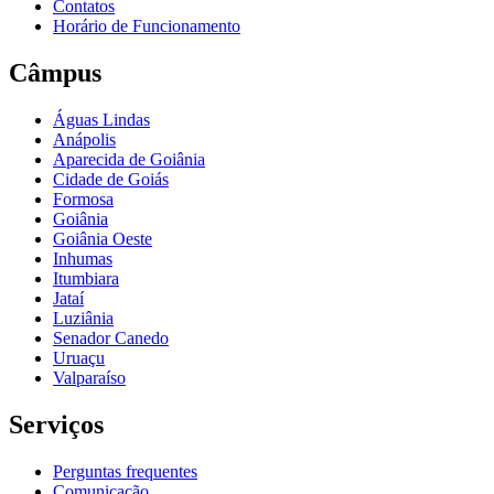
Contatos
Horário de Funcionamento
Câmpus
Águas Lindas
Anápolis
Aparecida de Goiânia
Cidade de Goiás
Formosa
Goiânia
Goiânia Oeste
Inhumas
Itumbiara
Jataí
Luziânia
Senador Canedo
Uruaçu
Valparaíso
Serviços
Perguntas frequentes
Comunicação