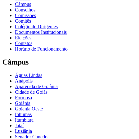
Câmpus
Conselhos
Comissões
Comitês
Colégio de Dirigentes
Documentos Institucionais
Eleições
Contatos
Horário de Funcionamento
Câmpus
Águas Lindas
Anápolis
Aparecida de Goiânia
Cidade de Goiás
Formosa
Goiânia
Goiânia Oeste
Inhumas
Itumbiara
Jataí
Luziânia
Senador Canedo