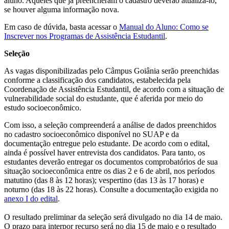
aluno. Aqueles que já preencheram o cadastro deverão atualizá-lo,
se houver alguma informação nova.
Em caso de dúvida, basta acessar o
Manual do Aluno: Como se
Inscrever nos Programas de Assistência Estudantil
.
Seleção
As vagas disponibilizadas pelo Câmpus Goiânia serão preenchidas
conforme a classificação dos candidatos, estabelecida pela
Coordenação de Assistência Estudantil, de acordo com a situação de
vulnerabilidade social do estudante, que é aferida por meio do
estudo socioeconômico.
Com isso, a seleção compreenderá a análise de dados preenchidos
no cadastro socioeconômico disponível no SUAP e da
documentação entregue pelo estudante. De acordo com o edital,
ainda é possível haver entrevista dos candidatos. Para tanto, os
estudantes deverão entregar os documentos comprobatórios de sua
situação socioeconômica entre os dias 2 e 6 de abril, nos períodos
matutino (das 8 às 12 horas); vespertino (das 13 às 17 horas) e
noturno (das 18 às 22 horas). Consulte a documentação exigida no
anexo I do edital
.
O resultado preliminar da seleção será divulgado no dia 14 de maio.
O prazo para interpor recurso será no dia 15 de maio e o resultado