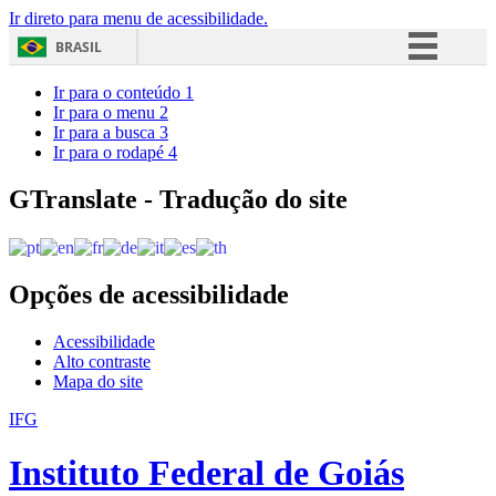
Ir direto para menu de acessibilidade.
BRASIL
Simplifique!
Ir para o conteúdo
1
Ir para o menu
2
Comunica BR
Ir para a busca
3
Ir para o rodapé
4
Participe
Acesso à informação
GTranslate - Tradução do site
Legislação
Canais
Opções de acessibilidade
Acessibilidade
Alto contraste
Mapa do site
IFG
Instituto Federal de Goiás