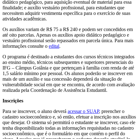
didático pedagógico, para aquisição eventual de material para essa
finalidade; e auxílio vestuário profissional, para estudantes que
necessitem adquirir vestimenta específica para o exercício de suas
atividades acadêmicas.
Os auxílios variam de R$ 75 a R$ 240 e podem ser concedidos em
até oito parcelas. Apenas os auxílios apoio didático pedagógico e
vestuário profissional serão repassados em parcela única. Para mais
informações consulte o
edital
.
O programa é destinado a estudantes dos cursos técnicos integrados
ao ensino médio, técnicos subsequentes e superiores presenciais do
IFG – Câmpus Goiânia e que pertençam à família com renda de até
1,5 salário mínimo por pessoal. Os alunos poderão se inscrever em
mais de um auxílio e sua concessão dependerá da situação de
vulnerabilidade social em que se encontra, de acordo com avaliação
realizada pela Coordenação de Assistência Estudantil.
Inscrições
Para se inscrever, o aluno deverá
acessar o SUAP
, preencher o
cadastro socioeconômico e, só então, efetuar a inscrição nos auxílios
que desejar. O sistema só permitirá o estudante se inscrever, caso ele
tenha disponibilizado todas as informações requisitadas no cadastro
socioeconômico, que é o formulário em que contém o perfil do