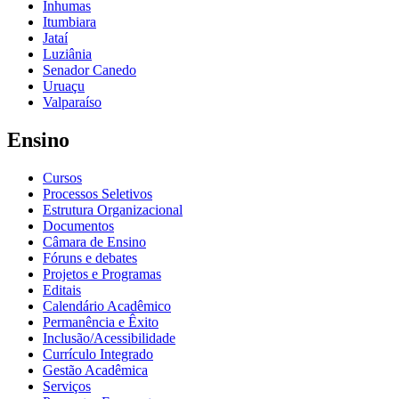
Inhumas
Itumbiara
Jataí
Luziânia
Senador Canedo
Uruaçu
Valparaíso
Ensino
Cursos
Processos Seletivos
Estrutura Organizacional
Documentos
Câmara de Ensino
Fóruns e debates
Projetos e Programas
Editais
Calendário Acadêmico
Permanência e Êxito
Inclusão/Acessibilidade
Currículo Integrado
Gestão Acadêmica
Serviços