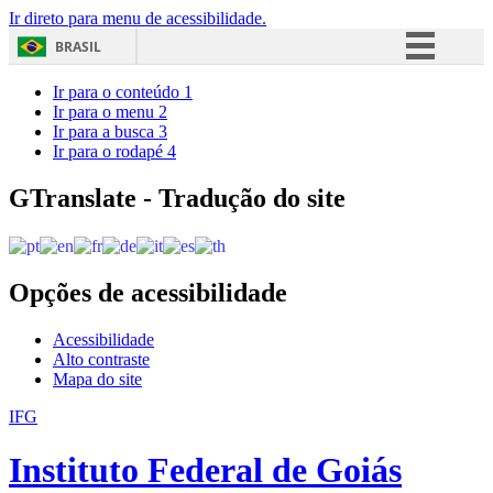
Ir direto para menu de acessibilidade.
BRASIL
Simplifique!
Ir para o conteúdo
1
Ir para o menu
2
Comunica BR
Ir para a busca
3
Ir para o rodapé
4
Participe
Acesso à informação
GTranslate - Tradução do site
Legislação
Canais
Opções de acessibilidade
Acessibilidade
Alto contraste
Mapa do site
IFG
Instituto Federal de Goiás