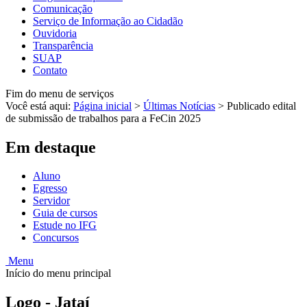
Comunicação
Serviço de Informação ao Cidadão
Ouvidoria
Transparência
SUAP
Contato
Fim do menu de serviços
Você está aqui:
Página inicial
>
Últimas Notícias
>
Publicado edital
de submissão de trabalhos para a FeCin 2025
Em destaque
Aluno
Egresso
Servidor
Guia de cursos
Estude no IFG
Concursos
Menu
Início do menu principal
Logo - Jataí