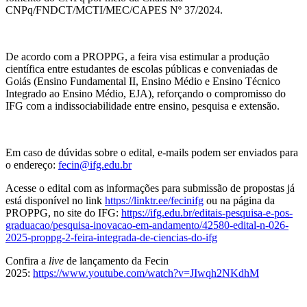
CNPq/FNDCT/MCTI/MEC/CAPES Nº 37/2024.
De acordo com a PROPPG, a feira visa estimular a produção
científica entre estudantes de escolas públicas e conveniadas de
Goiás (Ensino Fundamental II, Ensino Médio e Ensino Técnico
Integrado ao Ensino Médio, EJA), reforçando o compromisso do
IFG com a indissociabilidade entre ensino, pesquisa e extensão.
Em caso de dúvidas sobre o edital, e-mails podem ser enviados para
o endereço:
fecin@ifg.edu.br
Acesse o edital com as informações para submissão de propostas já
está disponível no link
https://linktr.ee/fecinifg
ou na página da
PROPPG, no site do IFG:
https://ifg.edu.br/editais-pesquisa-e-pos-
graduacao/pesquisa-inovacao-em-andamento/42580-edital-n-026-
2025-proppg-2-feira-integrada-de-ciencias-do-ifg
Confira a
live
de lançamento da Fecin
2025:
https://www.youtube.com/watch?v=JIwqh2NKdhM