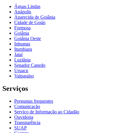
Águas Lindas
Anápolis
Aparecida de Goiânia
Cidade de Goiás
Formosa
Goiânia
Goiânia Oeste
Inhumas
Itumbiara
Jataí
Luziânia
Senador Canedo
Uruaçu
Valparaíso
Serviços
Perguntas frequentes
Comunicação
Serviço de Informação ao Cidadão
Ouvidoria
Transparência
SUAP