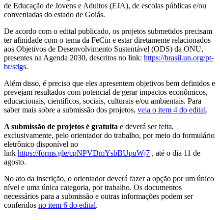
de Educação de Jovens e Adultos (EJA), de escolas públicas e/ou
conveniadas do estado de Goiás.
De acordo com o edital publicado, os projetos submetidos precisam
ter afinidade com o tema da FeCin e estar diretamente relacionados
aos Objetivos de Desenvolvimento Sustentável (ODS) da ONU,
presentes na Agenda 2030, descritos no link:
https://brasil.un.org/pt-
br/sdgs
.
Além disso, é preciso que eles apresentem objetivos bem definidos e
prevejam resultados com potencial de gerar impactos econômicos,
educacionais, científicos, sociais, culturais e/ou ambientais. Para
saber mais sobre a submissão dos projetos,
veja o item 4 do edital
.
A submissão de projetos é gratuita
e deverá ser feita,
exclusivamente, pelo orientador do trabalho, por meio do formulário
eletrônico disponível no
link
https://forms.gle/cpNPVDmYsbBUpuWj7
, até o dia 11 de
agosto.
No ato da inscrição, o orientador deverá fazer a opção por um único
nível e uma única categoria, por trabalho. Os documentos
necessários para a submissão e outras informações podem ser
conferidos
no item 6 do edital
.