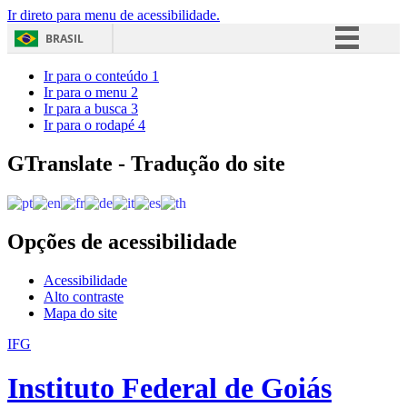
Ir direto para menu de acessibilidade.
BRASIL
Simplifique!
Ir para o conteúdo
1
Ir para o menu
2
Comunica BR
Ir para a busca
3
Ir para o rodapé
4
Participe
Acesso à informação
GTranslate - Tradução do site
Legislação
Canais
Opções de acessibilidade
Acessibilidade
Alto contraste
Mapa do site
IFG
Instituto Federal de Goiás