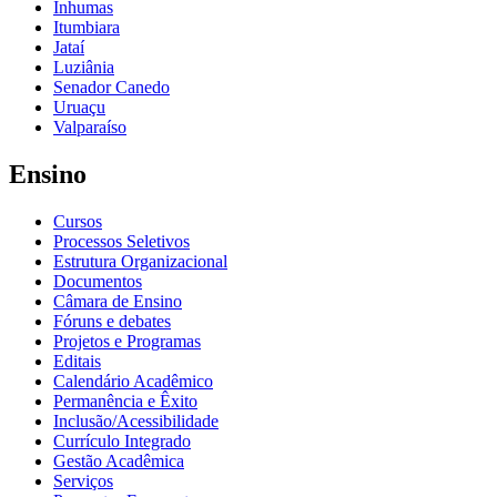
Inhumas
Itumbiara
Jataí
Luziânia
Senador Canedo
Uruaçu
Valparaíso
Ensino
Cursos
Processos Seletivos
Estrutura Organizacional
Documentos
Câmara de Ensino
Fóruns e debates
Projetos e Programas
Editais
Calendário Acadêmico
Permanência e Êxito
Inclusão/Acessibilidade
Currículo Integrado
Gestão Acadêmica
Serviços