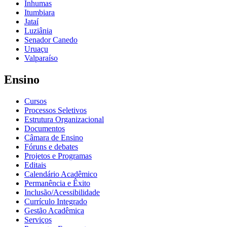
Inhumas
Itumbiara
Jataí
Luziânia
Senador Canedo
Uruaçu
Valparaíso
Ensino
Cursos
Processos Seletivos
Estrutura Organizacional
Documentos
Câmara de Ensino
Fóruns e debates
Projetos e Programas
Editais
Calendário Acadêmico
Permanência e Êxito
Inclusão/Acessibilidade
Currículo Integrado
Gestão Acadêmica
Serviços