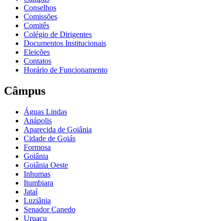
Conselhos
Comissões
Comitês
Colégio de Dirigentes
Documentos Institucionais
Eleições
Contatos
Horário de Funcionamento
Câmpus
Águas Lindas
Anápolis
Aparecida de Goiânia
Cidade de Goiás
Formosa
Goiânia
Goiânia Oeste
Inhumas
Itumbiara
Jataí
Luziânia
Senador Canedo
Uruaçu