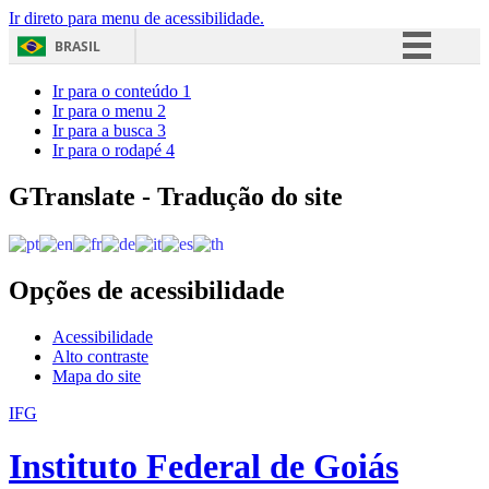
Ir direto para menu de acessibilidade.
BRASIL
Simplifique!
Ir para o conteúdo
1
Ir para o menu
2
Comunica BR
Ir para a busca
3
Ir para o rodapé
4
Participe
Acesso à informação
GTranslate - Tradução do site
Legislação
Canais
Opções de acessibilidade
Acessibilidade
Alto contraste
Mapa do site
IFG
Instituto Federal de Goiás