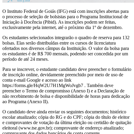
O Instituto Federal de Goiás (IFG) está com inscrições abertas para
o processo de seleção de bolsistas para o Programa Institucional de
Iniciação à Docência (Pibid). As inscrições podem ser feitas,
exclusivamente pela internet, até o próximo dia 1º de dezembro.
Os estudantes selecionados integrarão o quadro de reserva para 132
bolsas. Elas serão distribuídas entre os cursos de licenciatura
ofertados nos diversos câmpus da Instituição. O valor da bolsa para
os estudantes é de R$ 700 mensais, podendo ser concedida por um
período de até 24 meses.
Para se inscrever, o estudante candidato deve preencher o formulário
de inscrição online, devidamente preenchido por meio de uso de
conta e-mail Google e acesso ao link
https://forms.gle/HqW2U7H1MgWoJvgb7 . Também deve
preencher o Termo de compromisso (Anexo I) e a Declaração de
não recebimento de bolsa e disponibilidade de horas para dedicação
ao Programa (Anexo II).
O candidato deve ainda enviar os seguintes documentos; histórico
escolar atualizado; cópia do RG e do CPF; cópia do título de eleitor
e comprovantes de votação da última eleição ou certidão de quitação
eleitoral (www.tse.gov.br); comprovante de endereço atualizado;
comprovante dos dados bancários de conta corrente.