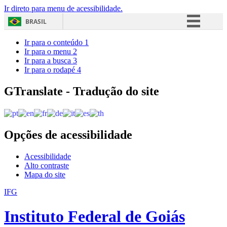
Ir direto para menu de acessibilidade.
BRASIL
Simplifique!
Ir para o conteúdo
1
Ir para o menu
2
Comunica BR
Ir para a busca
3
Ir para o rodapé
4
Participe
Acesso à informação
GTranslate - Tradução do site
Legislação
Canais
Opções de acessibilidade
Acessibilidade
Alto contraste
Mapa do site
IFG
Instituto Federal de Goiás