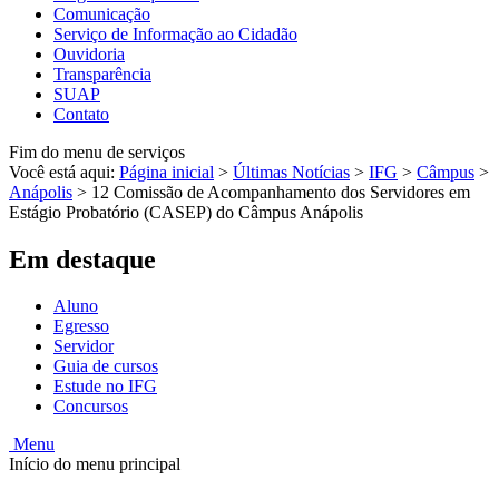
Comunicação
Serviço de Informação ao Cidadão
Ouvidoria
Transparência
SUAP
Contato
Fim do menu de serviços
Você está aqui:
Página inicial
>
Últimas Notícias
>
IFG
>
Câmpus
>
Anápolis
>
12 Comissão de Acompanhamento dos Servidores em
Estágio Probatório (CASEP) do Câmpus Anápolis
Em destaque
Aluno
Egresso
Servidor
Guia de cursos
Estude no IFG
Concursos
Menu
Início do menu principal