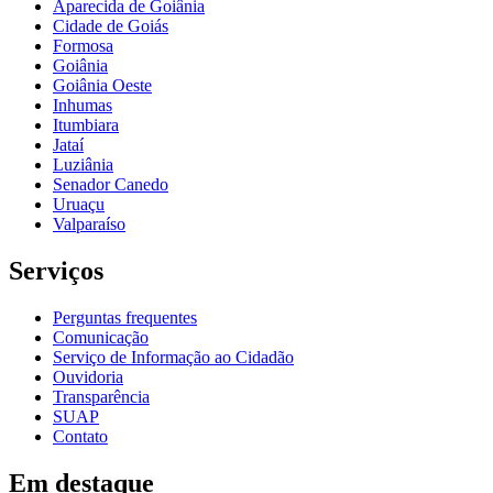
Aparecida de Goiânia
Cidade de Goiás
Formosa
Goiânia
Goiânia Oeste
Inhumas
Itumbiara
Jataí
Luziânia
Senador Canedo
Uruaçu
Valparaíso
Serviços
Perguntas frequentes
Comunicação
Serviço de Informação ao Cidadão
Ouvidoria
Transparência
SUAP
Contato
Em destaque