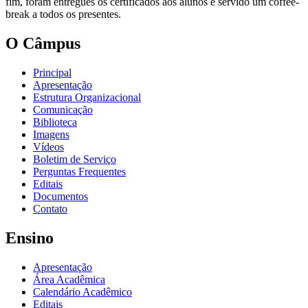
fim, foram entregues os certificados aos alunos e servido um coffee-
break a todos os presentes.
O Câmpus
Principal
Apresentação
Estrutura Organizacional
Comunicação
Biblioteca
Imagens
Vídeos
Boletim de Serviço
Perguntas Frequentes
Editais
Documentos
Contato
Ensino
Apresentação
Área Acadêmica
Calendário Acadêmico
Editais