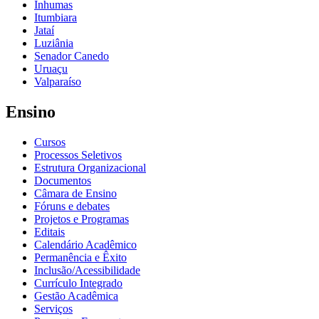
Inhumas
Itumbiara
Jataí
Luziânia
Senador Canedo
Uruaçu
Valparaíso
Ensino
Cursos
Processos Seletivos
Estrutura Organizacional
Documentos
Câmara de Ensino
Fóruns e debates
Projetos e Programas
Editais
Calendário Acadêmico
Permanência e Êxito
Inclusão/Acessibilidade
Currículo Integrado
Gestão Acadêmica
Serviços