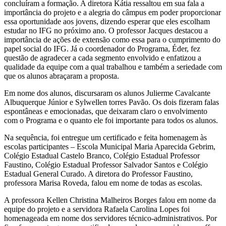
concluíram a formação. A diretora Kátia ressaltou em sua fala a
importância do projeto e a alegria do câmpus em poder proporcionar
essa oportunidade aos jovens, dizendo esperar que eles escolham
estudar no IFG no próximo ano. O professor Jacques destacou a
importância de ações de extensão como essa para o cumprimento do
papel social do IFG. Já o coordenador do Programa, Éder, fez
questão de agradecer a cada segmento envolvido e enfatizou a
qualidade da equipe com a qual trabalhou e também a seriedade com
que os alunos abraçaram a proposta.
Em nome dos alunos, discursaram os alunos Julierme Cavalcante
Albuquerque Júnior e Sylwellen torres Pavão. Os dois fizeram falas
espontâneas e emocionadas, que deixaram claro o envolvimento
com o Programa e o quanto ele foi importante para todos os alunos.
Na sequência, foi entregue um certificado e feita homenagem às
escolas participantes – Escola Municipal Maria Aparecida Gebrim,
Colégio Estadual Castelo Branco, Colégio Estadual Professor
Faustino, Colégio Estadual Professor Salvador Santos e Colégio
Estadual General Curado. A diretora do Professor Faustino,
professora Marisa Roveda, falou em nome de todas as escolas.
A professora Kellen Christina Malheiros Borges falou em nome da
equipe do projeto e a servidora Rafaela Carolina Lopes foi
homenageada em nome dos servidores técnico-administrativos. Por