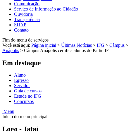
Comunicação
Serviço de Informação ao Cidadão
Ouvidoria
Transparência
SUAP
Contato
Fim do menu de serviços
Você está aqui:
Página inicial
>
Últimas Notícias
>
IFG
>
Câmpus
>
Anápolis
>
Câmpus Anápolis certifica alunos do Partiu IF
Em destaque
Aluno
Egresso
Servidor
Guia de cursos
Estude no IFG
Concursos
Menu
Início do menu principal
Logo - Jataí