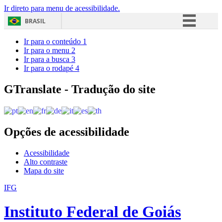
Ir direto para menu de acessibilidade.
BRASIL
Simplifique!
Ir para o conteúdo
1
Ir para o menu
2
Comunica BR
Ir para a busca
3
Ir para o rodapé
4
Participe
Acesso à informação
GTranslate - Tradução do site
Legislação
Canais
Opções de acessibilidade
Acessibilidade
Alto contraste
Mapa do site
IFG
Instituto Federal de Goiás