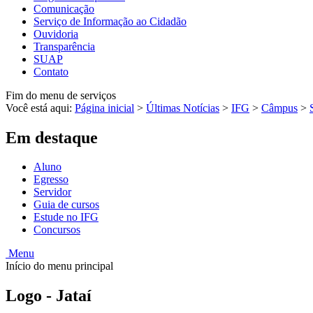
Comunicação
Serviço de Informação ao Cidadão
Ouvidoria
Transparência
SUAP
Contato
Fim do menu de serviços
Você está aqui:
Página inicial
>
Últimas Notícias
>
IFG
>
Câmpus
>
Em destaque
Aluno
Egresso
Servidor
Guia de cursos
Estude no IFG
Concursos
Menu
Início do menu principal
Logo - Jataí