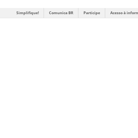
Simplifique!
Comunica BR
Participe
Acesso à infor