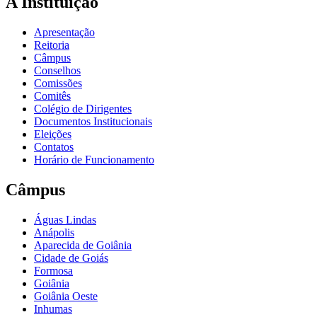
A Instituição
Apresentação
Reitoria
Câmpus
Conselhos
Comissões
Comitês
Colégio de Dirigentes
Documentos Institucionais
Eleições
Contatos
Horário de Funcionamento
Câmpus
Águas Lindas
Anápolis
Aparecida de Goiânia
Cidade de Goiás
Formosa
Goiânia
Goiânia Oeste
Inhumas