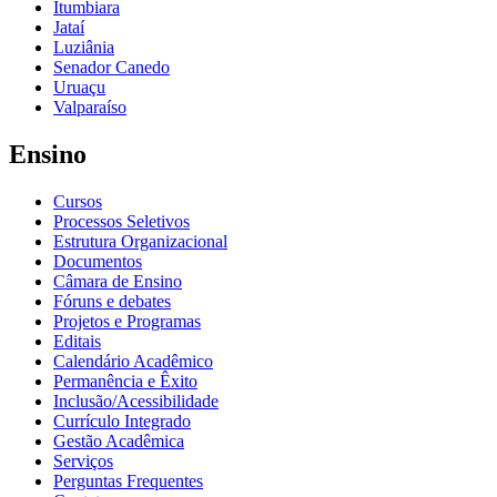
Itumbiara
Jataí
Luziânia
Senador Canedo
Uruaçu
Valparaíso
Ensino
Cursos
Processos Seletivos
Estrutura Organizacional
Documentos
Câmara de Ensino
Fóruns e debates
Projetos e Programas
Editais
Calendário Acadêmico
Permanência e Êxito
Inclusão/Acessibilidade
Currículo Integrado
Gestão Acadêmica
Serviços
Perguntas Frequentes