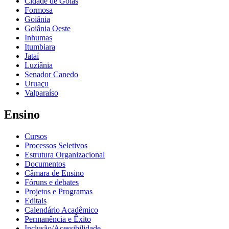
Cidade de Goiás
Formosa
Goiânia
Goiânia Oeste
Inhumas
Itumbiara
Jataí
Luziânia
Senador Canedo
Uruaçu
Valparaíso
Ensino
Cursos
Processos Seletivos
Estrutura Organizacional
Documentos
Câmara de Ensino
Fóruns e debates
Projetos e Programas
Editais
Calendário Acadêmico
Permanência e Êxito
Inclusão/Acessibilidade