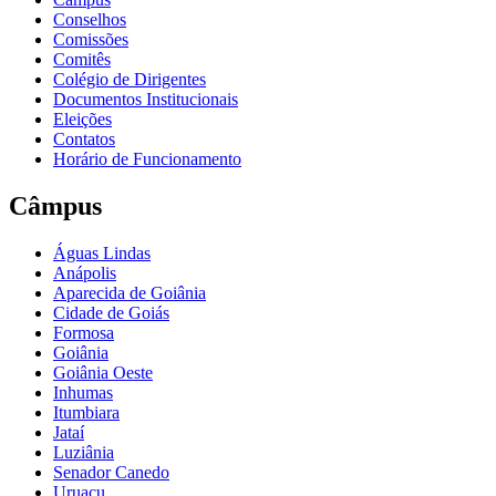
Conselhos
Comissões
Comitês
Colégio de Dirigentes
Documentos Institucionais
Eleições
Contatos
Horário de Funcionamento
Câmpus
Águas Lindas
Anápolis
Aparecida de Goiânia
Cidade de Goiás
Formosa
Goiânia
Goiânia Oeste
Inhumas
Itumbiara
Jataí
Luziânia
Senador Canedo
Uruaçu