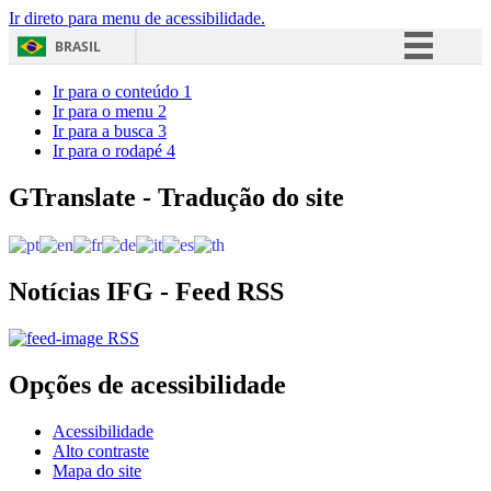
Ir direto para menu de acessibilidade.
BRASIL
Simplifique!
Ir para o conteúdo
1
Ir para o menu
2
Comunica BR
Ir para a busca
3
Ir para o rodapé
4
Participe
Acesso à informação
GTranslate - Tradução do site
Legislação
Canais
Notícias IFG - Feed RSS
RSS
Opções de acessibilidade
Acessibilidade
Alto contraste
Mapa do site