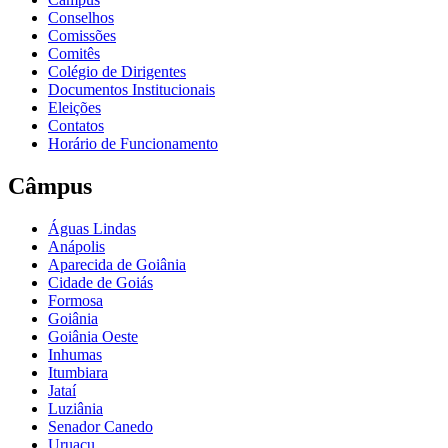
Conselhos
Comissões
Comitês
Colégio de Dirigentes
Documentos Institucionais
Eleições
Contatos
Horário de Funcionamento
Câmpus
Águas Lindas
Anápolis
Aparecida de Goiânia
Cidade de Goiás
Formosa
Goiânia
Goiânia Oeste
Inhumas
Itumbiara
Jataí
Luziânia
Senador Canedo
Uruaçu