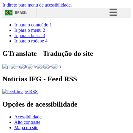
Ir direto para menu de acessibilidade.
BRASIL
Simplifique!
Ir para o conteúdo
1
Ir para o menu
2
Comunica BR
Ir para a busca
3
Ir para o rodapé
4
Participe
Acesso à informação
GTranslate - Tradução do site
Legislação
Canais
Notícias IFG - Feed RSS
RSS
Opções de acessibilidade
Acessibilidade
Alto contraste
Mapa do site