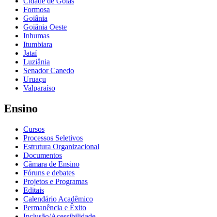
Cidade de Goiás
Formosa
Goiânia
Goiânia Oeste
Inhumas
Itumbiara
Jataí
Luziânia
Senador Canedo
Uruaçu
Valparaíso
Ensino
Cursos
Processos Seletivos
Estrutura Organizacional
Documentos
Câmara de Ensino
Fóruns e debates
Projetos e Programas
Editais
Calendário Acadêmico
Permanência e Êxito
Inclusão/Acessibilidade