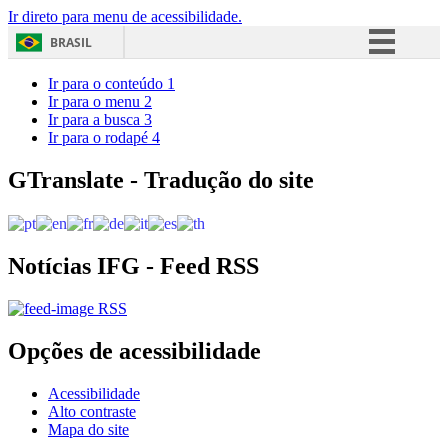
Ir direto para menu de acessibilidade.
BRASIL
Simplifique!
Ir para o conteúdo
1
Ir para o menu
2
Comunica BR
Ir para a busca
3
Ir para o rodapé
4
Participe
Acesso à informação
GTranslate - Tradução do site
Legislação
Canais
Notícias IFG - Feed RSS
RSS
Opções de acessibilidade
Acessibilidade
Alto contraste
Mapa do site