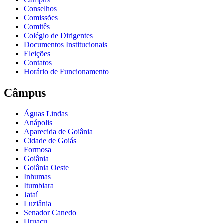
Conselhos
Comissões
Comitês
Colégio de Dirigentes
Documentos Institucionais
Eleições
Contatos
Horário de Funcionamento
Câmpus
Águas Lindas
Anápolis
Aparecida de Goiânia
Cidade de Goiás
Formosa
Goiânia
Goiânia Oeste
Inhumas
Itumbiara
Jataí
Luziânia
Senador Canedo
Uruaçu