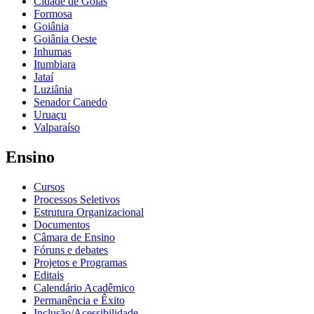
Cidade de Goiás
Formosa
Goiânia
Goiânia Oeste
Inhumas
Itumbiara
Jataí
Luziânia
Senador Canedo
Uruaçu
Valparaíso
Ensino
Cursos
Processos Seletivos
Estrutura Organizacional
Documentos
Câmara de Ensino
Fóruns e debates
Projetos e Programas
Editais
Calendário Acadêmico
Permanência e Êxito
Inclusão/Acessibilidade