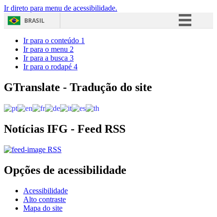
Ir direto para menu de acessibilidade.
BRASIL
Simplifique!
Ir para o conteúdo
1
Ir para o menu
2
Comunica BR
Ir para a busca
3
Ir para o rodapé
4
Participe
Acesso à informação
GTranslate - Tradução do site
Legislação
Canais
Notícias IFG - Feed RSS
RSS
Opções de acessibilidade
Acessibilidade
Alto contraste
Mapa do site