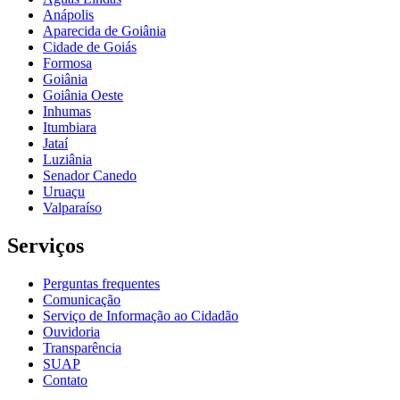
Anápolis
Aparecida de Goiânia
Cidade de Goiás
Formosa
Goiânia
Goiânia Oeste
Inhumas
Itumbiara
Jataí
Luziânia
Senador Canedo
Uruaçu
Valparaíso
Serviços
Perguntas frequentes
Comunicação
Serviço de Informação ao Cidadão
Ouvidoria
Transparência
SUAP
Contato