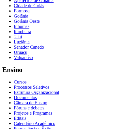
Aparecida de Goiânia
Cidade de Goiás
Formosa
Goiânia
Goiânia Oeste
Inhumas
Itumbiara
Jataí
Luziânia
Senador Canedo
Uruaçu
Valparaíso
Ensino
Cursos
Processos Seletivos
Estrutura Organizacional
Documentos
Câmara de Ensino
Fóruns e debates
Projetos e Programas
Editais
Calendário Acadêmico
Permanência e Êxito