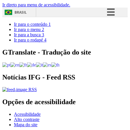
Ir direto para menu de acessibilidade.
BRASIL
Simplifique!
Ir para o conteúdo
1
Ir para o menu
2
Comunica BR
Ir para a busca
3
Ir para o rodapé
4
Participe
Acesso à informação
GTranslate - Tradução do site
Legislação
Canais
Notícias IFG - Feed RSS
RSS
Opções de acessibilidade
Acessibilidade
Alto contraste
Mapa do site