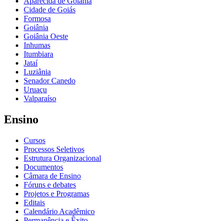
Aparecida de Goiânia
Cidade de Goiás
Formosa
Goiânia
Goiânia Oeste
Inhumas
Itumbiara
Jataí
Luziânia
Senador Canedo
Uruaçu
Valparaíso
Ensino
Cursos
Processos Seletivos
Estrutura Organizacional
Documentos
Câmara de Ensino
Fóruns e debates
Projetos e Programas
Editais
Calendário Acadêmico
Permanência e Êxito