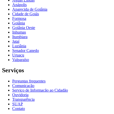
Águas Lindas
Anápolis
Aparecida de Goiânia
Cidade de Goiás
Formosa
Goiânia
Goiânia Oeste
Inhumas
Itumbiara
Jataí
Luziânia
Senador Canedo
Uruaçu
Valparaíso
Serviços
Perguntas frequentes
Comunicação
Serviço de Informação ao Cidadão
Ouvidoria
Transparência
SUAP
Contato