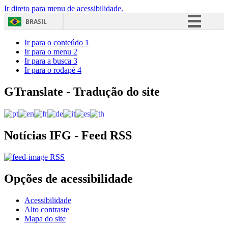
Ir direto para menu de acessibilidade.
BRASIL
Simplifique!
Ir para o conteúdo
1
Ir para o menu
2
Comunica BR
Ir para a busca
3
Ir para o rodapé
4
Participe
Acesso à informação
GTranslate - Tradução do site
Legislação
Canais
Notícias IFG - Feed RSS
RSS
Opções de acessibilidade
Acessibilidade
Alto contraste
Mapa do site