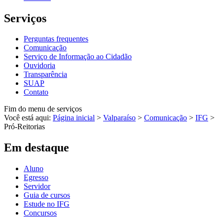
Serviços
Perguntas frequentes
Comunicação
Serviço de Informação ao Cidadão
Ouvidoria
Transparência
SUAP
Contato
Fim do menu de serviços
Você está aqui:
Página inicial
>
Valparaíso
>
Comunicação
>
IFG
>
Pró-Reitorias
Em destaque
Aluno
Egresso
Servidor
Guia de cursos
Estude no IFG
Concursos