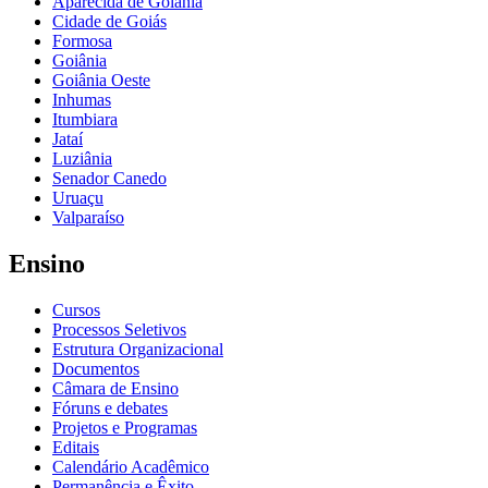
Aparecida de Goiânia
Cidade de Goiás
Formosa
Goiânia
Goiânia Oeste
Inhumas
Itumbiara
Jataí
Luziânia
Senador Canedo
Uruaçu
Valparaíso
Ensino
Cursos
Processos Seletivos
Estrutura Organizacional
Documentos
Câmara de Ensino
Fóruns e debates
Projetos e Programas
Editais
Calendário Acadêmico
Permanência e Êxito