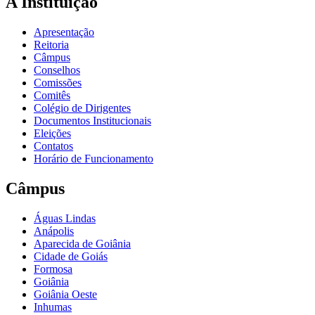
A Instituição
Apresentação
Reitoria
Câmpus
Conselhos
Comissões
Comitês
Colégio de Dirigentes
Documentos Institucionais
Eleições
Contatos
Horário de Funcionamento
Câmpus
Águas Lindas
Anápolis
Aparecida de Goiânia
Cidade de Goiás
Formosa
Goiânia
Goiânia Oeste
Inhumas