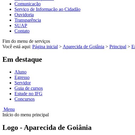
Comunicação
Serviço de Informação ao Cidadão
Ouvidoria
Transparência
SUAP
Contato
Fim do menu de serviços
Você está aqui:
Página inicial
>
Aparecida de Goiânia
>
Principal
>
E
Em destaque
Aluno
Egresso
Servidor
Guia de cursos
Estude no IFG
Concursos
Menu
Início do menu principal
Logo - Aparecida de Goiânia