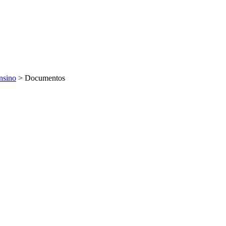
nsino
>
Documentos