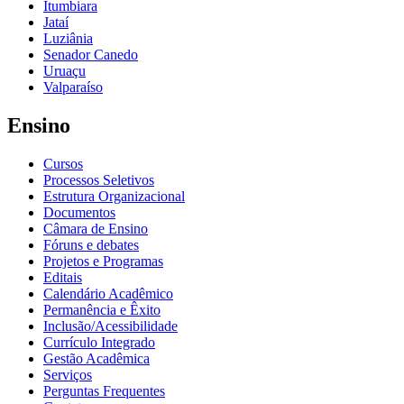
Itumbiara
Jataí
Luziânia
Senador Canedo
Uruaçu
Valparaíso
Ensino
Cursos
Processos Seletivos
Estrutura Organizacional
Documentos
Câmara de Ensino
Fóruns e debates
Projetos e Programas
Editais
Calendário Acadêmico
Permanência e Êxito
Inclusão/Acessibilidade
Currículo Integrado
Gestão Acadêmica
Serviços
Perguntas Frequentes