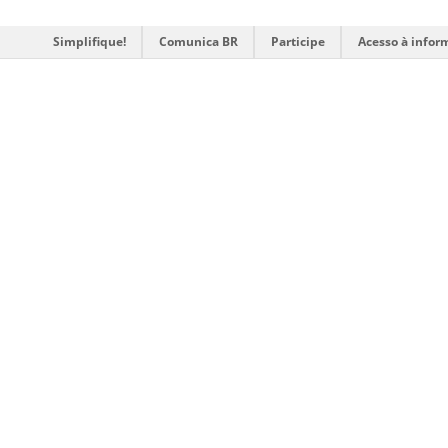
Simplifique!
Comunica BR
Participe
Acesso à infor