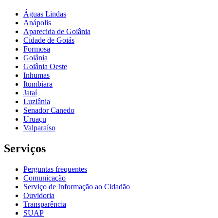
Águas Lindas
Anápolis
Aparecida de Goiânia
Cidade de Goiás
Formosa
Goiânia
Goiânia Oeste
Inhumas
Itumbiara
Jataí
Luziânia
Senador Canedo
Uruaçu
Valparaíso
Serviços
Perguntas frequentes
Comunicação
Serviço de Informação ao Cidadão
Ouvidoria
Transparência
SUAP