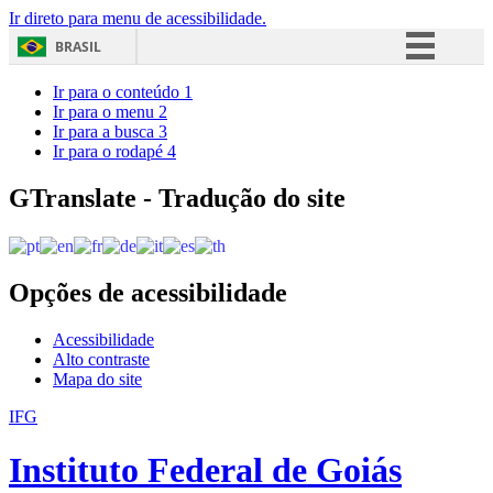
Ir direto para menu de acessibilidade.
BRASIL
Simplifique!
Ir para o conteúdo
1
Ir para o menu
2
Comunica BR
Ir para a busca
3
Ir para o rodapé
4
Participe
Acesso à informação
GTranslate - Tradução do site
Legislação
Canais
Opções de acessibilidade
Acessibilidade
Alto contraste
Mapa do site
IFG
Instituto Federal de Goiás