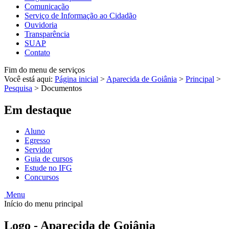
Comunicação
Serviço de Informação ao Cidadão
Ouvidoria
Transparência
SUAP
Contato
Fim do menu de serviços
Você está aqui:
Página inicial
>
Aparecida de Goiânia
>
Principal
>
Pesquisa
>
Documentos
Em destaque
Aluno
Egresso
Servidor
Guia de cursos
Estude no IFG
Concursos
Menu
Início do menu principal
Logo - Aparecida de Goiânia