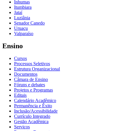
Inhumas
Itumbiara
Jataí
Luziânia
Senador Canedo
Uruaçu
Valparaíso
Ensino
Cursos
Processos Seletivos
Estrutura Organizacional
Documentos
Câmara de Ensino
Fóruns e debates
Projetos e Programas
Editais
Calendário Acadêmico
Permanência e Êxito
Inclusão/Acessibilidade
Currículo Integrado
Gestão Acadêmica
Serviços